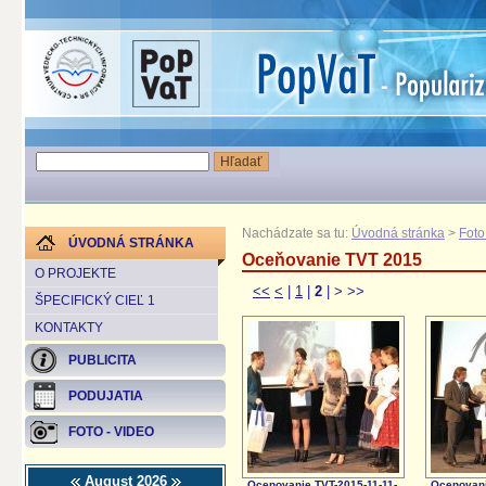
Nachádzate sa tu:
Úvodná stránka
>
Foto
ÚVODNÁ STRÁNKA
Oceňovanie TVT 2015
O PROJEKTE
<<
<
|
1
|
2
|
>
>>
ŠPECIFICKÝ CIEĽ 1
KONTAKTY
PUBLICITA
PODUJATIA
FOTO - VIDEO
August 2026
Ocenovanie TVT-2015-11-11-
Ocenovani