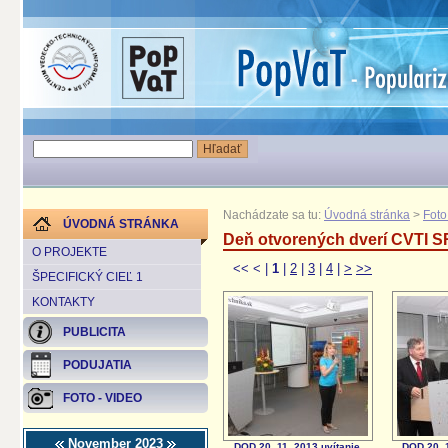
Nachádzate sa tu:
Úvodná stránka
>
Foto
ÚVODNÁ STRÁNKA
Deň otvorených dverí CVTI S
O PROJEKTE
<<
<
|
1
|
2
|
3
|
4
|
>
>>
ŠPECIFICKÝ CIEĽ 1
KONTAKTY
PUBLICITA
PODUJATIA
FOTO - VIDEO
November 2023
DOD 20. 11. 2013 uvítanie
DOD 20. 