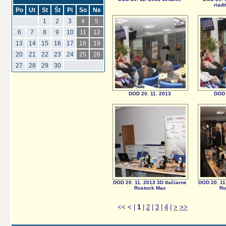
riad
Po
Ut
St
Št
Pi
So
Ne
1
2
3
4
5
6
7
8
9
10
11
12
13
14
15
16
17
18
19
20
21
22
23
24
25
26
27
28
29
30
DOD 20. 11. 2013
DOD 
DOD 20. 11. 2013 3D tlačiarne
DOD 20. 11
Rostock Max
Ro
<<
<
|
1
|
2
|
3
|
4
|
>
>>