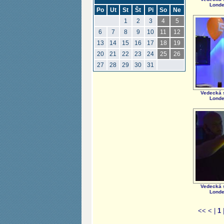
Londe
Po
Ut
St
Št
Pi
So
Ne
1
2
3
4
5
6
7
8
9
10
11
12
13
14
15
16
17
18
19
20
21
22
23
24
25
26
27
28
29
30
31
Vedecká 
Londe
Vedecká 
Londe
<<
<
|
1