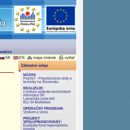
ealizovaný v rámci Operačného programu Výskum a Vývoj
SK
EN
mapa stránok
vytlač
Základné údaje
NÁZOV:
PopVaT - Popularizácia vedy a
techniky na Slovensku
REALIZUJE:
Centrum vedecko-technických
informácií SR
Lamačská cesta 8/A
811 04 Bratislava
OPERAČNÝ PROGRAM:
Výskum a vývoj
PROJEKT
SPOLUFINANCOVANÝ:
Európsky fond regionálneho
rozvoja