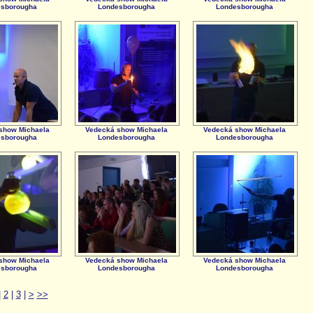
sborougha
Londesborougha
Londesborougha
show Michaela
Vedecká show Michaela
Vedecká show Michaela
sborougha
Londesborougha
Londesborougha
show Michaela
Vedecká show Michaela
Vedecká show Michaela
sborougha
Londesborougha
Londesborougha
|
2
|
3
|
>
>>