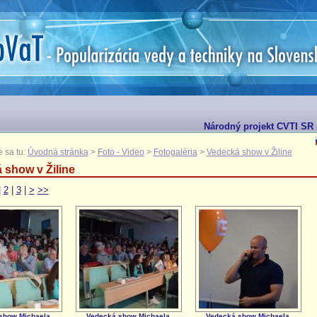
Národný projekt CVTI SR r
 sa tu:
Úvodná stránka
>
Foto - Video
>
Fotogaléria
>
Vedecká show v Žiline
 show v Žiline
|
2
|
3
|
>
>>
show Michaela
Vedecká show Michaela
Vedecká show Michaela