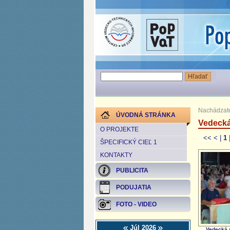
Nachádzate
ÚVODNÁ STRÁNKA
Vedecká
O PROJEKTE
<<
<
|
1
ŠPECIFICKÝ CIEĽ 1
KONTAKTY
PUBLICITA
PODUJATIA
FOTO - VIDEO
Júl 2026
Vedecká 