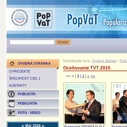
Nachádzate sa tu:
Úvodná stránka
>
Foto
ÚVODNÁ STRÁNKA
Oceňovanie TVT 2015
O PROJEKTE
<<
<
|
1
|
2
|
>
>>
ŠPECIFICKÝ CIEĽ 1
KONTAKTY
PUBLICITA
PODUJATIA
FOTO - VIDEO
Máj 2026
Ocenovanie TVT-2015-11-11-1
Ocenovanie