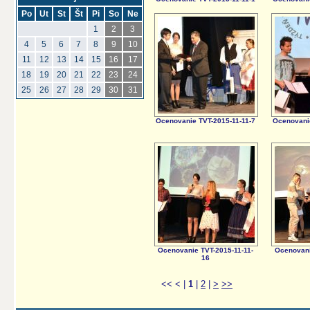
Po
Ut
St
Št
Pi
So
Ne
1
2
3
4
5
6
7
8
9
10
11
12
13
14
15
16
17
18
19
20
21
22
23
24
25
26
27
28
29
30
31
Ocenovanie TVT-2015-11-11-7
Ocenovanie
Ocenovanie TVT-2015-11-11-
Ocenovani
16
<<
<
|
1
|
2
|
>
>>