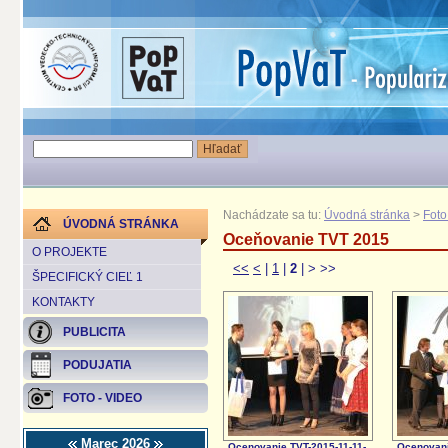
Nachádzate sa tu:
Úvodná stránka
>
Foto
ÚVODNÁ STRÁNKA
Oceňovanie TVT 2015
O PROJEKTE
<<
<
|
1
|
2
|
>
>>
ŠPECIFICKÝ CIEĽ 1
KONTAKTY
PUBLICITA
PODUJATIA
FOTO - VIDEO
Marec 2026
Ocenovanie TVT-2015-11-11-
Ocenovani