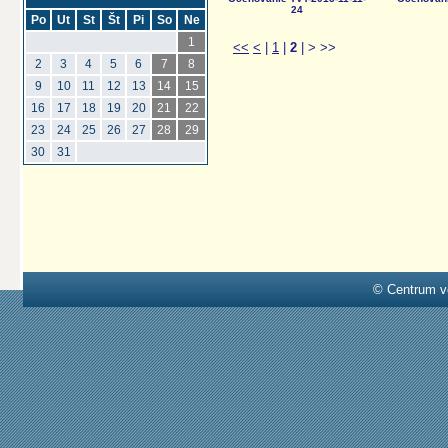
24
Po
Ut
St
Št
Pi
So
Ne
1
<<
<
|
1
|
2
|
>
>>
2
3
4
5
6
7
8
9
10
11
12
13
14
15
16
17
18
19
20
21
22
23
24
25
26
27
28
29
30
31
© Centrum v