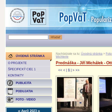
Nachádzate sa tu:
Úvodná stránka
>
Foto
ÚVODNÁ STRÁNKA
Wichterle
Prednáška - Jiří Michálek - Ot
O PROJEKTE
ŠPECIFICKÝ CIEĽ 1
<<
<
|
1
|
>
>>
KONTAKTY
PUBLICITA
PODUJATIA
FOTO - VIDEO
Apríl 2023