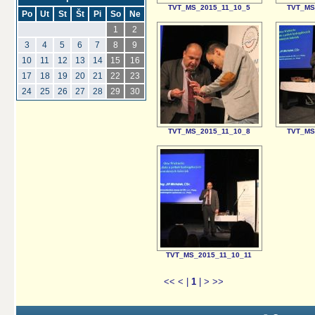
TVT_MS_2015_11_10_5
TVT_MS
Po
Ut
St
Št
Pi
So
Ne
1
2
3
4
5
6
7
8
9
10
11
12
13
14
15
16
17
18
19
20
21
22
23
24
25
26
27
28
29
30
TVT_MS_2015_11_10_8
TVT_MS
TVT_MS_2015_11_10_11
<<
<
|
1
|
>
>>