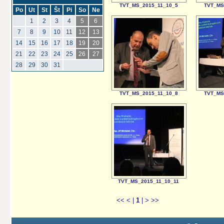
TVT_MS_2015_11_10_5
TVT_MS
Po
Ut
St
Št
Pi
So
Ne
1
2
3
4
5
6
7
8
9
10
11
12
13
14
15
16
17
18
19
20
21
22
23
24
25
26
27
28
29
30
31
TVT_MS_2015_11_10_8
TVT_MS
TVT_MS_2015_11_10_11
<<
<
|
1
|
>
>>