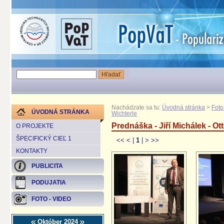
Nachádzate sa tu:
Úvodná stránka
>
Foto
ÚVODNÁ STRÁNKA
Wichterle
Prednáška - Jiří Michálek - Ot
O PROJEKTE
ŠPECIFICKÝ CIEĽ 1
<<
<
|
1
|
>
>>
KONTAKTY
PUBLICITA
PODUJATIA
FOTO - VIDEO
Október 2024