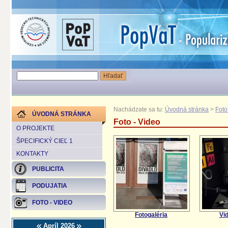
Nachádzate sa tu:
Úvodná stránka
>
Foto
ÚVODNÁ STRÁNKA
Foto - Video
O PROJEKTE
ŠPECIFICKÝ CIEĽ 1
KONTAKTY
PUBLICITA
PODUJATIA
FOTO - VIDEO
Fotogaléria
Vi
Apríl 2026