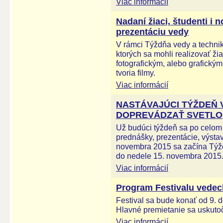
Viac informácií
Nadaní žiaci, študenti i 
prezentáciu vedy
V rámci Týždňa vedy a technik
ktorých sa mohli realizovať žia
fotografickým, alebo grafickým t
tvoria filmy.
Viac informácií
NASTÁVAJÚCI TÝŽDEŇ 
DOPREVÁDZAŤ SVETLO
Už budúci týždeň sa po celo
prednášky, prezentácie, výsta
novembra 2015 sa začína Týžd
do nedele 15. novembra 2015
Viac informácií
Program Festivalu vedec
Festival sa bude konať od 9. 
Hlavné premietanie sa uskuto
Viac informácií