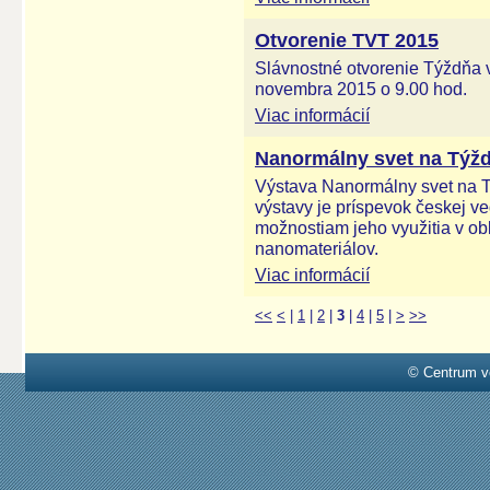
Otvorenie TVT 2015
Slávnostné otvorenie Týždňa 
novembra 2015 o 9.00 hod.
Viac informácií
Nanormálny svet na Týžd
Výstava Nanormálny svet na T
výstavy je príspevok českej v
možnostiam jeho využitia v ob
nanomateriálov.
Viac informácií
<<
<
|
1
|
2
|
3
|
4
|
5
|
>
>>
© Centrum v