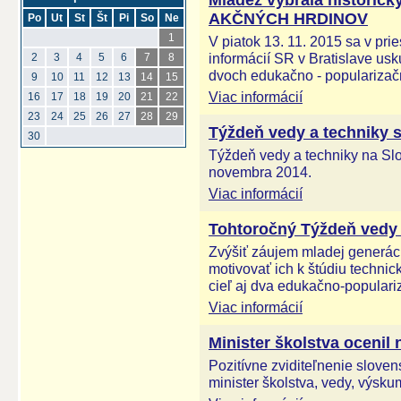
Mládež vybrala historic
AKČNÝCH HRDINOV
Po
Ut
St
Št
Pi
So
Ne
1
V piatok 13. 11. 2015 sa v pr
informácií SR v Bratislave usk
2
3
4
5
6
7
8
dvoch edukačno - popularizač
9
10
11
12
13
14
15
Viac informácií
16
17
18
19
20
21
22
23
24
25
26
27
28
29
Týždeň vedy a techniky s
30
Týždeň vedy a techniky na Slov
novembra 2014.
Viac informácií
Tohtoročný Týždeň vedy a
Zvýšiť záujem mladej generáci
motivovať ich k štúdiu techni
cieľ aj dva edukačno-populari
Viac informácií
Minister školstva ocenil
Pozitívne zviditeľnenie sloven
minister školstva, vedy, výsku