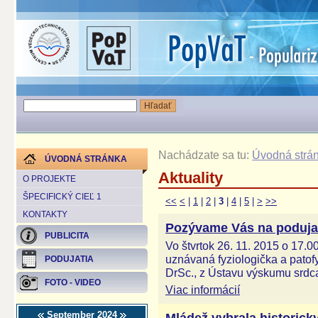
Nachádzate sa tu:
Úvodná strá
ÚVODNÁ STRÁNKA
Aktuality
O PROJEKTE
ŠPECIFICKÝ CIEĽ 1
<<
<
|
1
|
2
|
3
|
4
|
5
|
>
>>
KONTAKTY
Pozývame Vás na podujat
PUBLICITA
Vo štvrtok 26. 11. 2015 o 17.0
uznávaná fyziologička a pato
PODUJATIA
DrSc., z Ústavu výskumu srdc
FOTO - VIDEO
Viac informácií
September 2024