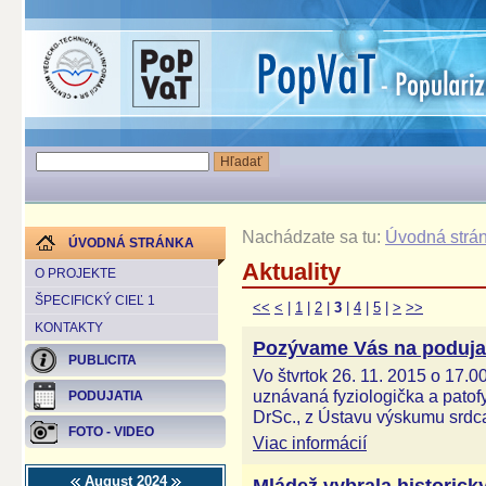
Nachádzate sa tu:
Úvodná strá
ÚVODNÁ STRÁNKA
Aktuality
O PROJEKTE
ŠPECIFICKÝ CIEĽ 1
<<
<
|
1
|
2
|
3
|
4
|
5
|
>
>>
KONTAKTY
Pozývame Vás na podujat
PUBLICITA
Vo štvrtok 26. 11. 2015 o 17.0
uznávaná fyziologička a pato
PODUJATIA
DrSc., z Ústavu výskumu srdc
FOTO - VIDEO
Viac informácií
August 2024