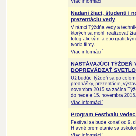
Viac informácií
Nadaní žiaci, študenti i 
prezentáciu vedy
V rámci Týždňa vedy a technik
ktorých sa mohli realizovať žia
fotografickým, alebo grafickým t
tvoria filmy.
Viac informácií
NASTÁVAJÚCI TÝŽDEŇ 
DOPREVÁDZAŤ SVETLO
Už budúci týždeň sa po celo
prednášky, prezentácie, výsta
novembra 2015 sa začína Týžd
do nedele 15. novembra 2015
Viac informácií
Program Festivalu vedec
Festival sa bude konať od 9. 
Hlavné premietanie sa uskuto
Viac informácií