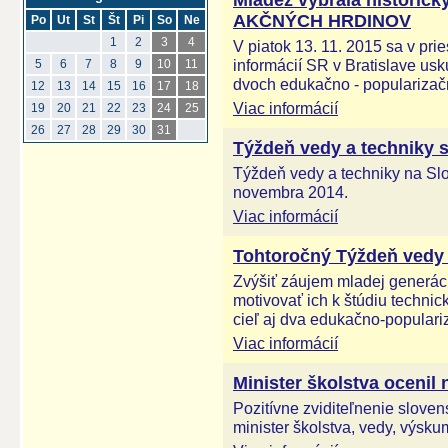
Mládež vybrala historic
AKČNÝCH HRDINOV
Po
Ut
St
Št
Pi
So
Ne
1
2
3
4
V piatok 13. 11. 2015 sa v pr
informácií SR v Bratislave usk
5
6
7
8
9
10
11
dvoch edukačno - popularizač
12
13
14
15
16
17
18
Viac informácií
19
20
21
22
23
24
25
26
27
28
29
30
31
Týždeň vedy a techniky s
Týždeň vedy a techniky na Slov
novembra 2014.
Viac informácií
Tohtoročný Týždeň vedy a
Zvýšiť záujem mladej generáci
motivovať ich k štúdiu techni
cieľ aj dva edukačno-populari
Viac informácií
Minister školstva ocenil
Pozitívne zviditeľnenie sloven
minister školstva, vedy, výsku