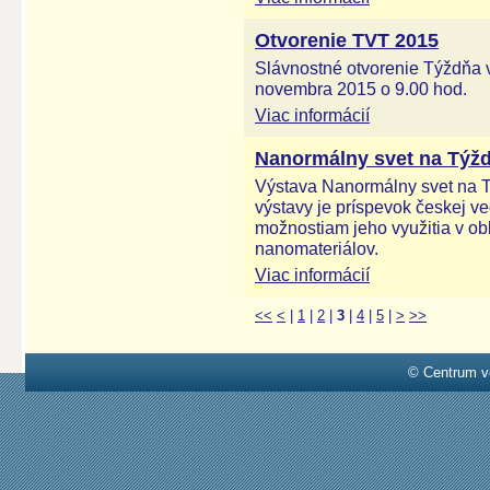
Otvorenie TVT 2015
Slávnostné otvorenie Týždňa 
novembra 2015 o 9.00 hod.
Viac informácií
Nanormálny svet na Týžd
Výstava Nanormálny svet na T
výstavy je príspevok českej v
možnostiam jeho využitia v ob
nanomateriálov.
Viac informácií
<<
<
|
1
|
2
|
3
|
4
|
5
|
>
>>
© Centrum v