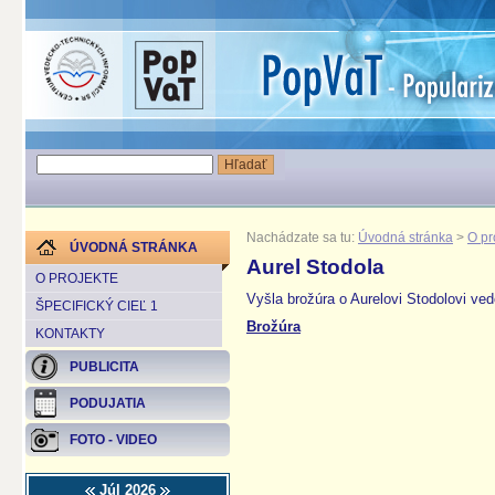
Nachádzate sa tu:
Úvodná stránka
>
O pr
ÚVODNÁ STRÁNKA
Aurel Stodola
O PROJEKTE
Vyšla brožúra o Aurelovi Stodolovi ve
ŠPECIFICKÝ CIEĽ 1
Brožúra
KONTAKTY
PUBLICITA
PODUJATIA
FOTO - VIDEO
Júl 2026