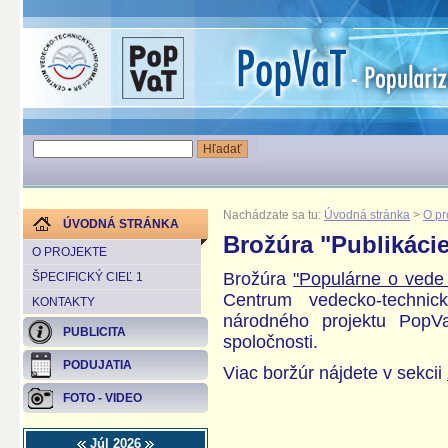
Nachádzate sa tu:
Úvodná stránka
>
O pr
ÚVODNÁ STRÁNKA
Brožúra "Publikáci
O PROJEKTE
Brožúra
"Populárne o vede 
ŠPECIFICKÝ CIEĽ 1
Centrum vedecko-technic
KONTAKTY
národného projektu PopV
PUBLICITA
spoločnosti.
PODUJATIA
Viac boržúr nájdete v sekcii
FOTO - VIDEO
Júl 2026