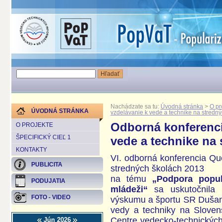
Nachádzate sa tu:
Úvodná stránka
>
O pr
ÚVODNÁ STRÁNKA
vzdelávanie k vede a technike na stredn
Odborná konferenci
O PROJEKTE
ŠPECIFICKÝ CIEĽ 1
vede a technike na
KONTAKTY
VI. odborná konferencia Qu
PUBLICITA
stredných školách 2013
na tému
„Podpora popu
PODUJATIA
mládeži“
sa uskutočnila 
FOTO - VIDEO
výskumu a športu SR Dušan
vedy a techniky na Slove
Centre vedecko-technických
Jún 2026