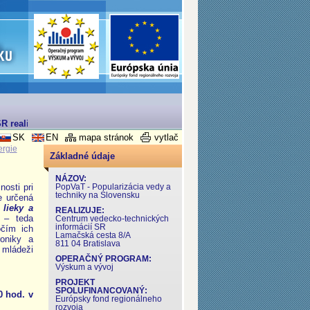
R realizovaný v rámci Operačného programu Výskum a Vývoj
SK
EN
mapa stránok
vytlač
ergie
Základné údaje
NÁZOV:
osti pri
PopVaT - Popularizácia vedy a
techniky na Slovensku
e určená
 lieky a
REALIZUJE:
 – teda
Centrum vedecko-technických
informácií SR
očím ich
Lamačská cesta 8/A
roniky a
811 04 Bratislava
 mládeži
OPERAČNÝ PROGRAM:
Výskum a vývoj
PROJEKT
SPOLUFINANCOVANÝ:
0 hod. v
Európsky fond regionálneho
rozvoja