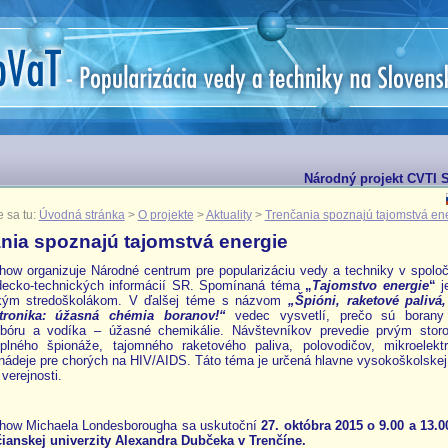
Národný projekt CVTI S
 sa tu:
Úvodná stránka
>
O projekte
>
Aktuality
>
Trenčania spoznajú tajomstvá en
nia spoznajú tajomstvá energie
how organizuje
Národné centrum pre popularizáciu vedy a techniky v spoločn
decko-technických informácií SR. Spomínaná téma
„
Tajomstvo energie
“
j
kým stredoškolákom. V ďalšej téme s názvom
„Špióni, raketové palivá,
ktronika: úžasná chémia boranov!“
vedec vysvetlí, prečo sú borany
 bóru a vodíka – úžasné chemikálie. Návštevníkov prevedie prvým stor
lného špionáže, tajomného raketového paliva, polovodičov, mikroelekt
nádeje pre chorých na HIV/AIDS. Táto téma je určená hlavne vysokoškolskej
verejnosti.
how Michaela Londesborougha sa uskutoční
27. októbra 2015 o 9.00 a 13.0
čianskej univerzity Alexandra Dubčeka v Trenčíne.