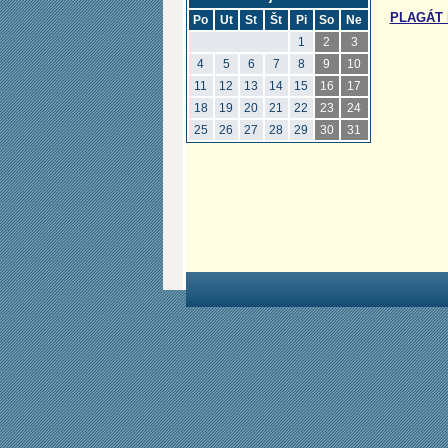
PLAGÁT 
Po
Ut
St
Št
Pi
So
Ne
1
2
3
4
5
6
7
8
9
10
11
12
13
14
15
16
17
18
19
20
21
22
23
24
25
26
27
28
29
30
31