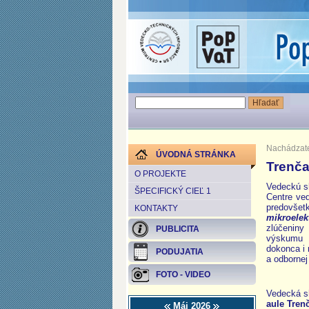
Nachádzate
ÚVODNÁ STRÁNKA
Trenča
O PROJEKTE
Vedeckú s
ŠPECIFICKÝ CIEĽ 1
Centre ve
predovšet
KONTAKTY
mikroele
zlúčeniny
PUBLICITA
výskumu p
dokonca i 
PODUJATIA
a odbornej 
FOTO - VIDEO
Vedecká s
aule Tren
Máj 2026