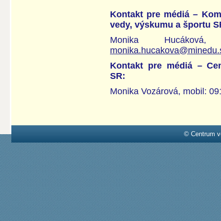
Kontakt pre médiá – Komu
vedy, výskumu a športu S
Monika Hucákov
monika.hucakova@minedu.
Kontakt pre médiá – Cen
SR:
Monika Vozárová, mobil: 0
© Centrum v