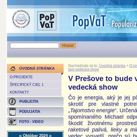
Nachádzate sa tu:
Úvodná stránka
>
O pr
ÚVODNÁ STRÁNKA
tam vedecká show
V Prešove to bude 
O PROJEKTE
ŠPECIFICKÝ CIEĽ 1
vedecká show
KONTAKTY
Čo je energia, aký je jej
PUBLICITA
skrotiť pre vlastné pot
„
Tajomstvo energie
“. Určen
PODUJATIA
spomínaného Michael odpo
FOTO - VIDEO
škodiť životnému prostr
raketové palivá, lieky a m
vedec vysvetlí, prečo sú 
Október 2024