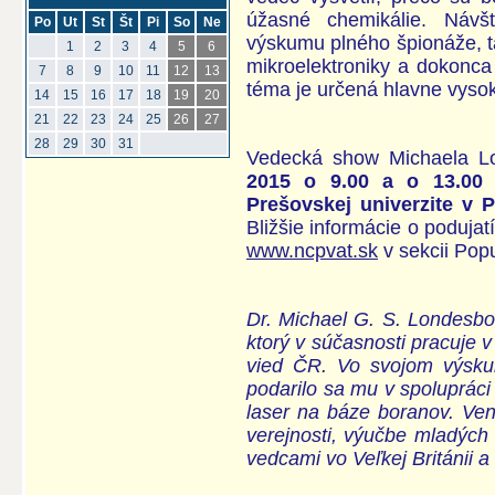
úžasné chemikálie. Návš
Po
Ut
St
Št
Pi
So
Ne
výskumu plného špionáže, t
1
2
3
4
5
6
mikroelektroniky a dokonca
7
8
9
10
11
12
13
téma je určená hlavne vysok
14
15
16
17
18
19
20
21
22
23
24
25
26
27
28
29
30
31
Vedecká show Michaela L
2015 o 9.00 a o 13.00 
Prešovskej univerzite v 
Bližšie informácie o podujat
www.ncpvat.sk
v sekcii Popu
Dr. Michael G. S. Londesbo
ktorý v súčasnosti pracuje 
vied ČR. Vo svojom výsku
podarilo sa mu v spolupráci
laser na báze boranov. Venu
verejnosti, výučbe mladých
vedcami vo Veľkej Británii a