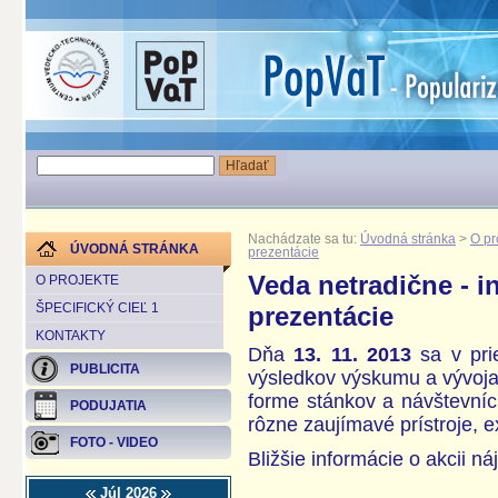
Nachádzate sa tu:
Úvodná stránka
>
O pr
ÚVODNÁ STRÁNKA
prezentácie
Veda netradične - i
O PROJEKTE
ŠPECIFICKÝ CIEĽ 1
prezentácie
KONTAKTY
Dňa
13. 11. 2013
sa v pri
PUBLICITA
výsledkov výskumu a vývoja 
forme stánkov a návštevníc
PODUJATIA
rôzne zaujímavé prístroje, 
FOTO - VIDEO
Bližšie informácie o akcii n
Júl 2026