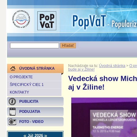
Nachádzate sa tu:
Úvodná stránka
>
O pr
ÚVODNÁ STRÁNKA
bude aj v Žiline!
Vedecká show Mich
O PROJEKTE
ŠPECIFICKÝ CIEĽ 1
aj v Žiline!
KONTAKTY
PUBLICITA
PODUJATIA
FOTO - VIDEO
Júl 2026