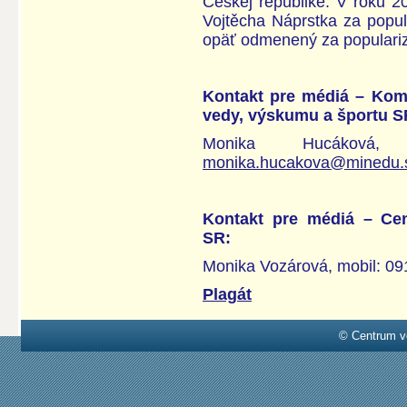
Českej republike. V roku 
Vojtěcha Náprstka za popul
opäť odmenený za populari
Kontakt pre médiá – Komu
vedy, výskumu a športu S
Monika Hucákov
monika.hucakova@minedu.
Kontakt pre médiá – Cen
SR:
Monika Vozárová, mobil: 0
Plagát
© Centrum v