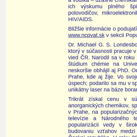
a vodíka – úžasné chemikál
ich výskumu plného špi
polovodičov, mikroelektro
HIV/AIDS.
Bližšie informácie o podujat
www.ncpvat.sk
v sekcii Popu
Dr. Michael G. S. Londesbo
ktorý v súčasnosti pracuje 
vied ČR. Narodil sa v roku
štúdium chémie na Univer
neskoršie obhájil aj PhD. O
Prahe, kde aj žije. Vo sv
úspech; podarilo sa mu v sp
unikátny laser na báze bora
Trikrát získal cenu v s
anorganických chemikov, spo
v Prahe, na popularizačný
televízie a Národného 
popularizácii vedy v širo
budovaniu vzťahov medzi 