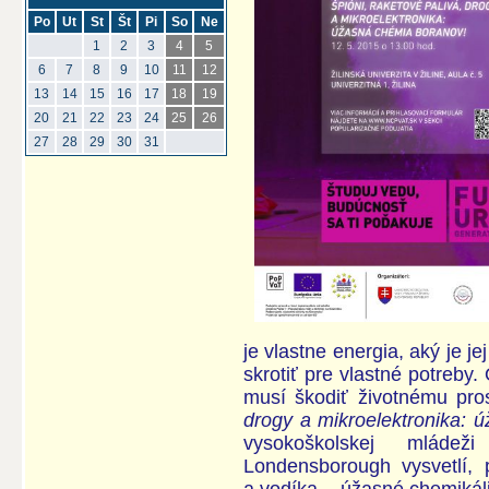
Po
Ut
St
Št
Pi
So
Ne
1
2
3
4
5
6
7
8
9
10
11
12
13
14
15
16
17
18
19
20
21
22
23
24
25
26
27
28
29
30
31
je vlastne energia, aký je 
skrotiť pre vlastné potreby.
musí škodiť životnému p
drogy a mikroelektronika: 
vysokoškolskej mláde
Londensborough vysvetlí, 