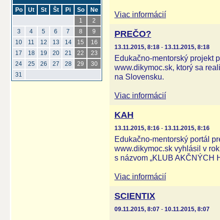
Po
Ut
St
Št
Pi
So
Ne
Viac informácií
1
2
3
4
5
6
7
8
9
PREČO?
10
11
12
13
14
15
16
13.11.2015, 8:18
-
13.11.2015, 8:18
17
18
19
20
21
22
23
Edukačno-mentorský projekt p
24
25
26
27
28
29
30
www.dikymoc.sk, ktorý sa real
31
na Slovensku.
Viac informácií
KAH
13.11.2015, 8:16
-
13.11.2015, 8:16
Edukačno-mentorský portál pr
www.dikymoc.sk vyhlásil v roku
s názvom „KLUB AKČNÝCH 
Viac informácií
SCIENTIX
09.11.2015, 8:07
-
10.11.2015, 8:07