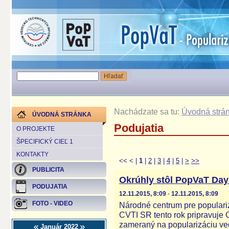
Nachádzate sa tu:
Úvodná strá
ÚVODNÁ STRÁNKA
Podujatia
O PROJEKTE
ŠPECIFICKÝ CIEĽ 1
KONTAKTY
<<
<
|
1
|
2
|
3
|
4
|
5
|
>
>>
PUBLICITA
Okrúhly stôl PopVaT Day
PODUJATIA
12.11.2015, 8:09
-
12.11.2015, 8:09
FOTO - VIDEO
Národné centrum pre populariz
CVTI SR tento rok pripravuje
zameraný na popularizáciu ved
Január 2022