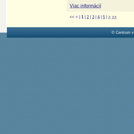
Viac informácií
<<
<
|
1
|
2
|
3
|
4
|
5
|
>
>>
© Centrum v