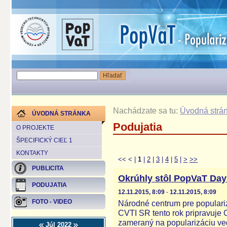
Nachádzate sa tu:
Úvodná strá
ÚVODNÁ STRÁNKA
Podujatia
O PROJEKTE
ŠPECIFICKÝ CIEĽ 1
KONTAKTY
<<
<
|
1
|
2
|
3
|
4
|
5
|
>
>>
PUBLICITA
Okrúhly stôl PopVaT Day
PODUJATIA
12.11.2015, 8:09
-
12.11.2015, 8:09
FOTO - VIDEO
Národné centrum pre populariz
CVTI SR tento rok pripravuje
zameraný na popularizáciu ved
Júl 2022