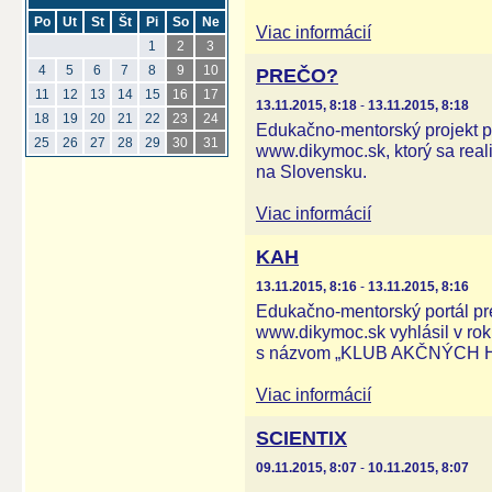
Po
Ut
St
Št
Pi
So
Ne
Viac informácií
1
2
3
4
5
6
7
8
9
10
PREČO?
11
12
13
14
15
16
17
13.11.2015, 8:18
-
13.11.2015, 8:18
18
19
20
21
22
23
24
Edukačno-mentorský projekt p
25
26
27
28
29
30
31
www.dikymoc.sk, ktorý sa real
na Slovensku.
Viac informácií
KAH
13.11.2015, 8:16
-
13.11.2015, 8:16
Edukačno-mentorský portál pr
www.dikymoc.sk vyhlásil v roku
s názvom „KLUB AKČNÝCH 
Viac informácií
SCIENTIX
09.11.2015, 8:07
-
10.11.2015, 8:07