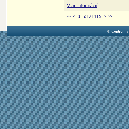
Viac informácií
<<
<
|
1
|
2
|
3
|
4
|
5
|
>
>>
© Centrum v