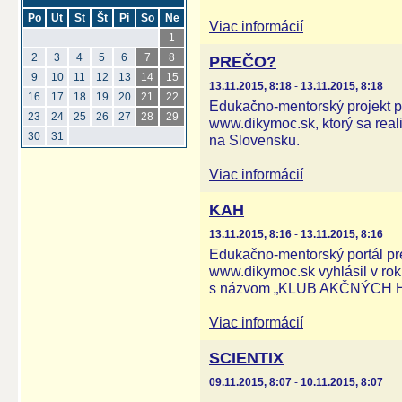
Po
Ut
St
Št
Pi
So
Ne
Viac informácií
1
2
3
4
5
6
7
8
PREČO?
9
10
11
12
13
14
15
13.11.2015, 8:18
-
13.11.2015, 8:18
16
17
18
19
20
21
22
Edukačno-mentorský projekt p
23
24
25
26
27
28
29
www.dikymoc.sk, ktorý sa real
30
31
na Slovensku.
Viac informácií
KAH
13.11.2015, 8:16
-
13.11.2015, 8:16
Edukačno-mentorský portál pr
www.dikymoc.sk vyhlásil v roku
s názvom „KLUB AKČNÝCH 
Viac informácií
SCIENTIX
09.11.2015, 8:07
-
10.11.2015, 8:07