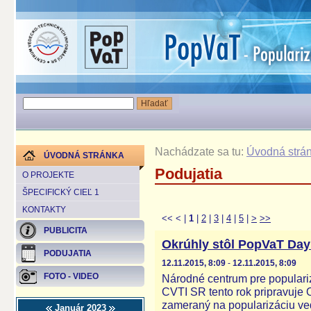
Nachádzate sa tu:
Úvodná strá
ÚVODNÁ STRÁNKA
Podujatia
O PROJEKTE
ŠPECIFICKÝ CIEĽ 1
KONTAKTY
<<
<
|
1
|
2
|
3
|
4
|
5
|
>
>>
PUBLICITA
Okrúhly stôl PopVaT Day
PODUJATIA
12.11.2015, 8:09
-
12.11.2015, 8:09
FOTO - VIDEO
Národné centrum pre populariz
CVTI SR tento rok pripravuje
zameraný na popularizáciu ved
Január 2023