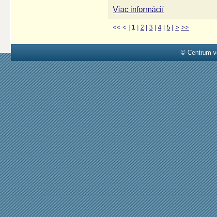
Viac informácií
<<
<
|
1
|
2
|
3
|
4
|
5
|
>
>>
© Centrum v