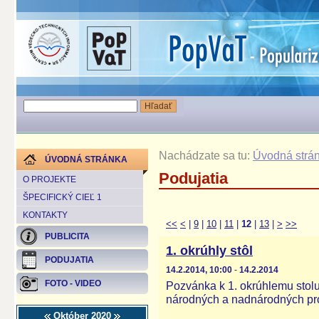
Nachádzate sa tu:
Úvodná strá
ÚVODNÁ STRÁNKA
Podujatia
O PROJEKTE
ŠPECIFICKÝ CIEĽ 1
KONTAKTY
<<
<
|
9
|
10
|
11
|
12
|
13
|
>
>>
PUBLICITA
1. okrúhly stôl
PODUJATIA
14.2.2014, 10:00
-
14.2.2014
FOTO - VIDEO
Pozvánka k 1. okrúhlemu stol
národných a nadnárodných proj
Október 2020