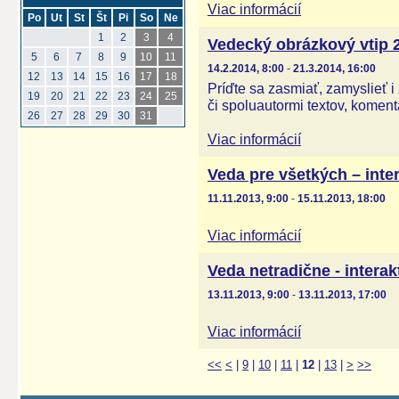
Viac informácií
Po
Ut
St
Št
Pi
So
Ne
1
2
3
4
Vedecký obrázkový vtip 
5
6
7
8
9
10
11
14.2.2014, 8:00
-
21.3.2014, 16:00
12
13
14
15
16
17
18
Príďte sa zasmiať, zamyslieť i
19
20
21
22
23
24
25
či spoluautormi textov, koment
26
27
28
29
30
31
Viac informácií
Veda pre všetkých – inte
11.11.2013, 9:00
-
15.11.2013, 18:00
Viac informácií
Veda netradične - intera
13.11.2013, 9:00
-
13.11.2013, 17:00
Viac informácií
<<
<
|
9
|
10
|
11
|
12
|
13
|
>
>>