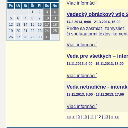
Viac informácií
Po
Ut
St
Št
Pi
So
Ne
1
2
3
4
Vedecký obrázkový vtip 
5
6
7
8
9
10
11
14.2.2014, 8:00
-
21.3.2014, 16:00
12
13
14
15
16
17
18
Príďte sa zasmiať, zamyslieť i
19
20
21
22
23
24
25
či spoluautormi textov, koment
26
27
28
29
30
31
Viac informácií
Veda pre všetkých – inte
11.11.2013, 9:00
-
15.11.2013, 18:00
Viac informácií
Veda netradične - intera
13.11.2013, 9:00
-
13.11.2013, 17:00
Viac informácií
<<
<
|
9
|
10
|
11
|
12
|
13
|
>
>>