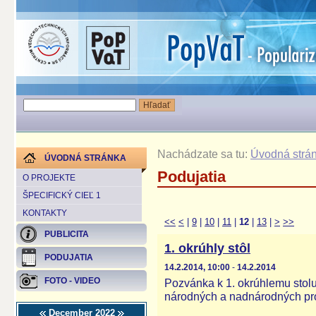
Nachádzate sa tu:
Úvodná strá
ÚVODNÁ STRÁNKA
Podujatia
O PROJEKTE
ŠPECIFICKÝ CIEĽ 1
KONTAKTY
<<
<
|
9
|
10
|
11
|
12
|
13
|
>
>>
PUBLICITA
1. okrúhly stôl
PODUJATIA
14.2.2014, 10:00
-
14.2.2014
FOTO - VIDEO
Pozvánka k 1. okrúhlemu stol
národných a nadnárodných proj
December 2022