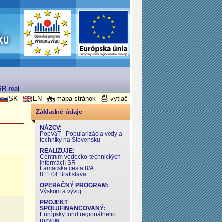
R realizovaný v rámci Operačného programu Výskum a Vývoj
SK
EN
mapa stránok
vytlač
Základné údaje
NÁZOV:
PopVaT - Popularizácia vedy a
techniky na Slovensku
REALIZUJE:
Centrum vedecko-technických
informácií SR
Lamačská cesta 8/A
811 04 Bratislava
OPERAČNÝ PROGRAM:
Výskum a vývoj
PROJEKT
SPOLUFINANCOVANÝ:
Európsky fond regionálneho
rozvoja