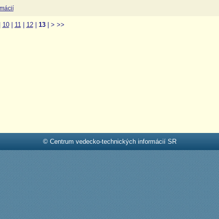
rmácií
|
10
|
11
|
12
|
13
|
>
>>
© Centrum vedecko-technických informácií SR