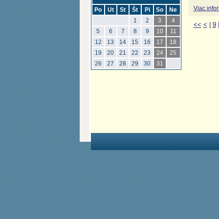
Viac info
Po
Ut
St
Št
Pi
So
Ne
1
2
3
4
<<
<
|
9
5
6
7
8
9
10
11
12
13
14
15
16
17
18
19
20
21
22
23
24
25
26
27
28
29
30
31