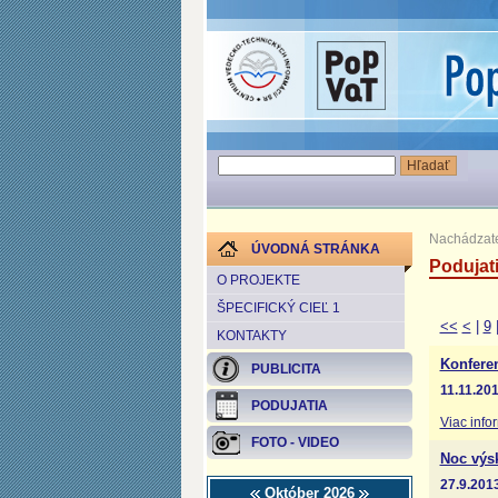
Nachádzate
ÚVODNÁ STRÁNKA
Podujat
O PROJEKTE
ŠPECIFICKÝ CIEĽ 1
<<
<
|
9
KONTAKTY
Konfere
PUBLICITA
11.11.20
PODUJATIA
Viac info
FOTO - VIDEO
Noc výs
27.9.201
Október 2026