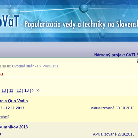
Národný projekt CVTI S
 sa tu:
Úvodná stránka
>
Podujatia
ia
|
10
|
11
|
12
|
13
|
>
>>
ncia Quo Vadis
13
-
12.11.2013
Aktualizované 30.10.2013
rmácií
kumníkov 2013
3
Aktualizované 27.9.2013