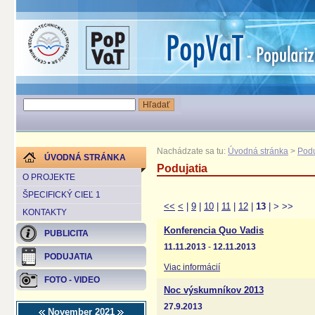
Nachádzate sa tu:
Úvodná stránka
>
Podu
ÚVODNÁ STRÁNKA
Podujatia
O PROJEKTE
ŠPECIFICKÝ CIEĽ 1
<<
<
|
9
|
10
|
11
|
12
|
13
|
>
>>
KONTAKTY
Konferencia Quo Vadis
PUBLICITA
11.11.2013
-
12.11.2013
PODUJATIA
Viac informácií
FOTO - VIDEO
Noc výskumníkov 2013
27.9.2013
November 2021