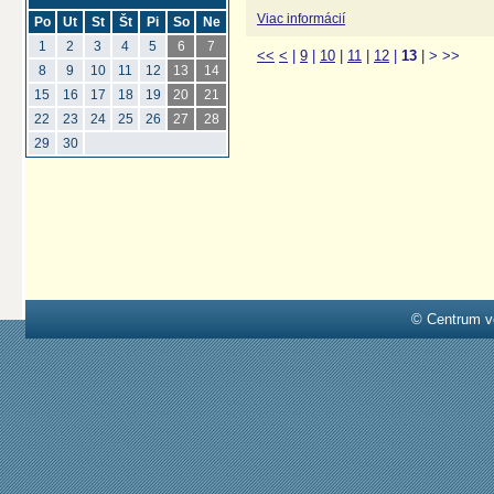
Viac informácií
Po
Ut
St
Št
Pi
So
Ne
1
2
3
4
5
6
7
<<
<
|
9
|
10
|
11
|
12
|
13
|
>
>>
8
9
10
11
12
13
14
15
16
17
18
19
20
21
22
23
24
25
26
27
28
29
30
© Centrum v