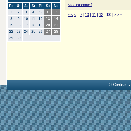
Viac informácií
Po
Ut
St
Št
Pi
So
Ne
1
2
3
4
5
6
7
<<
<
|
9
|
10
|
11
|
12
|
13
|
>
>>
8
9
10
11
12
13
14
15
16
17
18
19
20
21
22
23
24
25
26
27
28
29
30
© Centrum v