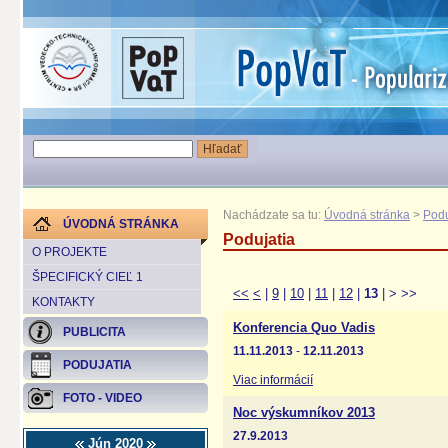
Nachádzate sa tu:
Úvodná stránka
>
Podu
ÚVODNÁ STRÁNKA
Podujatia
O PROJEKTE
ŠPECIFICKÝ CIEĽ 1
<<
<
|
9
|
10
|
11
|
12
|
13
|
>
>>
KONTAKTY
Konferencia Quo Vadis
PUBLICITA
11.11.2013
-
12.11.2013
PODUJATIA
Viac informácií
FOTO - VIDEO
Noc výskumníkov 2013
27.9.2013
Jún 2020