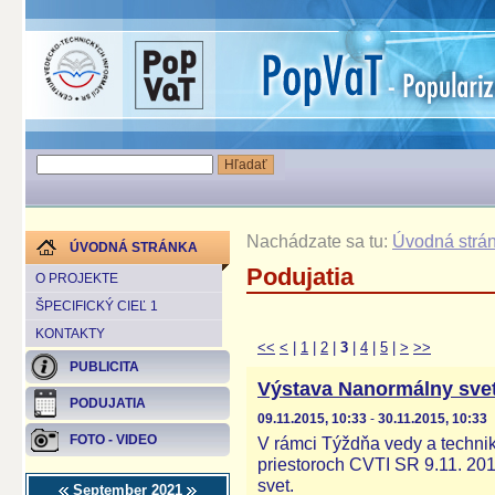
Nachádzate sa tu:
Úvodná strá
ÚVODNÁ STRÁNKA
Podujatia
O PROJEKTE
ŠPECIFICKÝ CIEĽ 1
KONTAKTY
<<
<
|
1
|
2
|
3
|
4
|
5
|
>
>>
PUBLICITA
Výstava Nanormálny sve
PODUJATIA
09.11.2015, 10:33
-
30.11.2015, 10:33
FOTO - VIDEO
V rámci Týždňa vedy a techni
priestoroch CVTI SR 9.11. 20
svet.
September 2021