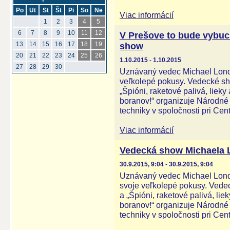
Po
Ut
St
Št
Pi
So
Ne
Viac informácií
1
2
3
4
5
6
7
8
9
10
11
12
V Prešove to bude vybu
13
14
15
16
17
18
19
show
20
21
22
23
24
25
26
1.10.2015
-
1.10.2015
27
28
29
30
Uznávaný vedec Michael Lond
veľkolepé pokusy. Vedecké sh
„Špióni, raketové palivá, liek
boranov!“ organizuje Národné 
techniky v spoločnosti pri Cen
Viac informácií
Vedecká show Michaela 
30.9.2015, 9:04
-
30.9.2015, 9:04
Uznávaný vedec Michael Lond
svoje veľkolepé pokusy. Vede
a „Špióni, raketové palivá, li
boranov!“ organizuje Národné 
techniky v spoločnosti pri Cen