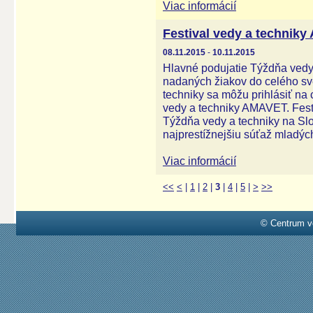
Viac informácií
Festival vedy a technik
08.11.2015
-
10.11.2015
Hlavné podujatie Týždňa vedy
nadaných žiakov do celého sve
techniky sa môžu prihlásiť na 
vedy a techniky AMAVET. Festi
Týždňa vedy a techniky na Slo
najprestížnejšiu súťaž mladý
Viac informácií
<<
<
|
1
|
2
|
3
|
4
|
5
|
>
>>
© Centrum v