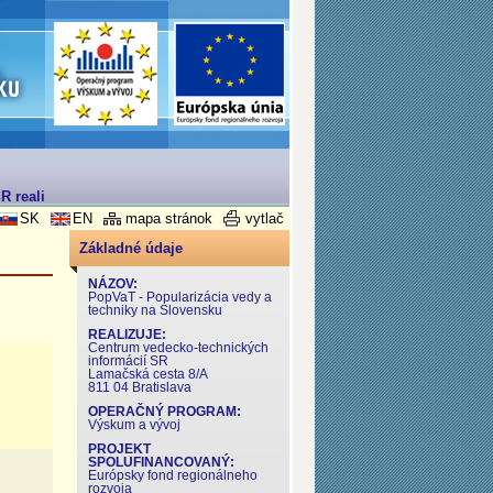
 realizovaný v rámci Operačného programu Výskum a Vývoj
SK
EN
mapa stránok
vytlač
Základné údaje
NÁZOV:
PopVaT - Popularizácia vedy a
techniky na Slovensku
REALIZUJE:
Centrum vedecko-technických
informácií SR
Lamačská cesta 8/A
811 04 Bratislava
OPERAČNÝ PROGRAM:
Výskum a vývoj
PROJEKT
SPOLUFINANCOVANÝ:
Európsky fond regionálneho
rozvoja