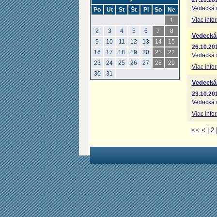
27.10.20
Vedecká 
Po
Ut
St
Št
Pi
So
Ne
Viac info
1
2
3
4
5
6
7
8
Vedecká
9
10
11
12
13
14
15
26.10.20
16
17
18
19
20
21
22
Vedecká 
23
24
25
26
27
28
29
Viac info
30
31
Vedecká
23.10.20
Vedecká 
Viac info
<<
<
|
2