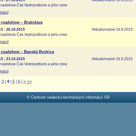
15
-
27.10.2015
Aktualizované 16.9.2015
roadshow Čak Vednýodboris a jeho crew
rmácií
 roadshow – Bratislava
15
-
26.10.2015
Aktualizované 16.9.2015
roadshow Čak Vednýodboris a jeho crew
rmácií
 roadshow – Banská Bystrica
15
-
23.10.2015
Aktualizované 16.9.2015
roadshow Čak Vednýodboris a jeho crew
rmácií
|
3
|
4
|
5
|
6
|
>
>>
© Centrum vedecko-technických informácií SR