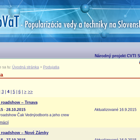
Národný projekt CVTI SR
 sa tu:
Úvodná stránka
>
Podujatia
ia
|
3
|
4
|
5
|
6
|
>
>>
 roadshow – Trnava
15
-
28.10.2015
Aktualizované 16.9.2015
roadshow Čak Vednýodboris a jeho crew
rmácií
 roadshow – Nové Zámky