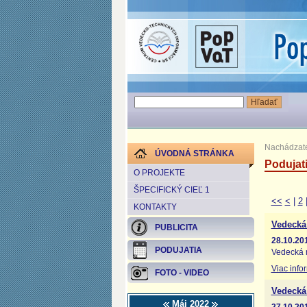
Nachádzate
ÚVODNÁ STRÁNKA
Podujat
O PROJEKTE
ŠPECIFICKÝ CIEĽ 1
<<
<
|
2
KONTAKTY
Vedecká
PUBLICITA
28.10.20
PODUJATIA
Vedecká 
Viac info
FOTO - VIDEO
Vedecká
Máj 2022