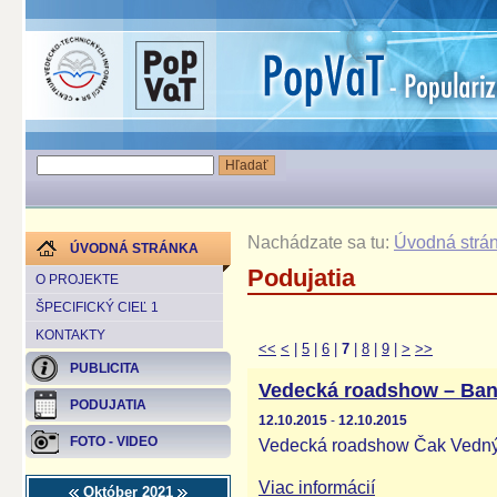
Nachádzate sa tu:
Úvodná strá
ÚVODNÁ STRÁNKA
Podujatia
O PROJEKTE
ŠPECIFICKÝ CIEĽ 1
KONTAKTY
<<
<
|
5
|
6
|
7
|
8
|
9
|
>
>>
PUBLICITA
Vedecká roadshow – Ban
PODUJATIA
12.10.2015
-
12.10.2015
FOTO - VIDEO
Vedecká roadshow Čak Vednýo
Viac informácií
Október 2021