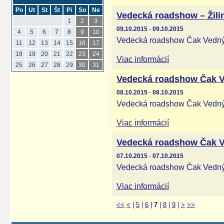
Po
Ut
St
Št
Pi
So
Ne
Vedecká roadshow – Žili
1
2
3
09.10.2015
-
09.10.2015
4
5
6
7
8
9
10
Vedecká roadshow Čak Vednýo
11
12
13
14
15
16
17
18
19
20
21
22
23
24
Viac informácií
25
26
27
28
29
30
31
Vedecká roadshow Čak V
08.10.2015
-
08.10.2015
Vedecká roadshow Čak Vednýo
Viac informácií
Vedecká roadshow Čak V
07.10.2015
-
07.10.2015
Vedecká roadshow Čak Vednýo
Viac informácií
<<
<
|
5
|
6
|
7
|
8
|
9
|
>
>>