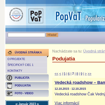
Nachádzate sa tu:
Úvodná strá
ÚVODNÁ STRÁNKA
Podujatia
O PROJEKTE
ŠPECIFICKÝ CIEĽ 1
KONTAKTY
<<
<
|
5
|
6
|
7
|
8
|
9
|
>
>>
PUBLICITA
Vedecká roadshow – Ban
PODUJATIA
12.10.2015
-
12.10.2015
FOTO - VIDEO
Vedecká roadshow Čak Vednýo
Viac informácií
Január 2023