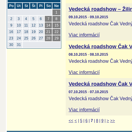
Po
Ut
St
Št
Pi
So
Ne
Vedecká roadshow – Žili
1
09.10.2015
-
09.10.2015
2
3
4
5
6
7
8
Vedecká roadshow Čak Vednýo
9
10
11
12
13
14
15
16
17
18
19
20
21
22
Viac informácií
23
24
25
26
27
28
29
30
31
Vedecká roadshow Čak V
08.10.2015
-
08.10.2015
Vedecká roadshow Čak Vednýo
Viac informácií
Vedecká roadshow Čak V
07.10.2015
-
07.10.2015
Vedecká roadshow Čak Vednýo
Viac informácií
<<
<
|
5
|
6
|
7
|
8
|
9
|
>
>>