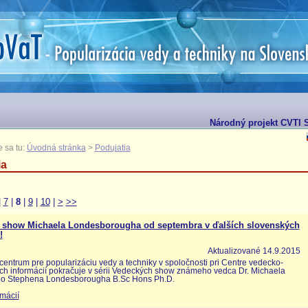
Národný projekt CVTI S
 sa tu:
Úvodná stránka
>
Podujatia
ia
|
7
|
8
|
9
|
10
|
>
>>
 show Michaela Londesborougha od septembra v ďalších slovenských
!
Aktualizované 14.9.2015
entrum pre popularizáciu vedy a techniky v spoločnosti pri Centre vedecko-
ch informácií pokračuje v sérii Vedeckých show známeho vedca Dr. Michaela
ho Stephena Londesborougha B.Sc Hons Ph.D.
rmácií