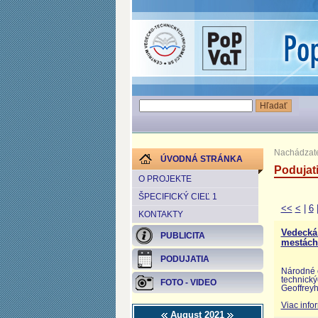
Nachádzate
ÚVODNÁ STRÁNKA
Podujat
O PROJEKTE
ŠPECIFICKÝ CIEĽ 1
<<
<
|
6
KONTAKTY
Vedecká
PUBLICITA
mestách
PODUJATIA
Národné c
technický
FOTO - VIDEO
Geoffrey
Viac info
August 2021