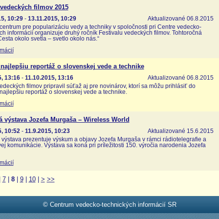
 vedeckých filmov 2015
5, 10:29
-
13.11.2015, 10:29
Aktualizované 06.8.2015
entrum pre popularizáciu vedy a techniky v spoločnosti pri Centre vedecko-
ch informácií organizuje druhý ročník Festivalu vedeckých filmov. Tohtoročná
Cesta okolo svetla – svetlo okolo nás.“
rmácií
najlepšiu reportáž o slovenskej vede a technike
, 13:16
-
11.10.2015, 13:16
Aktualizované 06.8.2015
vedeckých filmov pripravil súťaž aj pre novinárov, ktorí sa môžu prihlásiť do
najlepšiu reportáž o slovenskej vede a technike.
rmácií
á výstava Jozefa Murgaša – Wireless World
, 10:52
-
11.9.2015, 10:23
Aktualizované 15.6.2015
výstava prezentuje výskum a objavy Jozefa Murgaša v rámci rádiotelegrafie a
ej komunikácie. Výstava sa koná pri príležitosti 150. výročia narodenia Jozefa
rmácií
|
7
|
8
|
9
|
10
|
>
>>
© Centrum vedecko-technických informácií SR