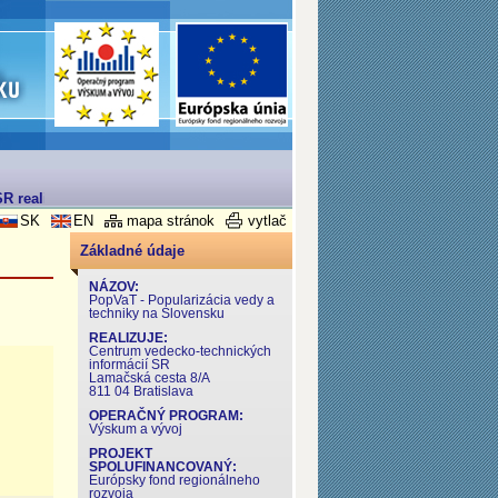
R realizovaný v rámci Operačného programu Výskum a Vývoj
SK
EN
mapa stránok
vytlač
Základné údaje
NÁZOV:
PopVaT - Popularizácia vedy a
techniky na Slovensku
REALIZUJE:
Centrum vedecko-technických
informácií SR
Lamačská cesta 8/A
811 04 Bratislava
OPERAČNÝ PROGRAM:
Výskum a vývoj
PROJEKT
SPOLUFINANCOVANÝ:
Európsky fond regionálneho
rozvoja