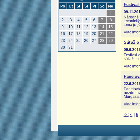
Festival
Po
Ut
St
Št
Pi
So
Ne
09.11.201
1
Národné c
2
3
4
5
6
7
8
technický
téma je „
9
10
11
12
13
14
15
Viac info
16
17
18
19
20
21
22
23
24
25
26
27
28
29
Súťaž o 
30
31
09.6.2015
Festival 
súťaže o 
Viac info
Panelov
22.6.2015
Panelová 
bezdrôtov
Murgaša.
Viac info
<<
<
|
6