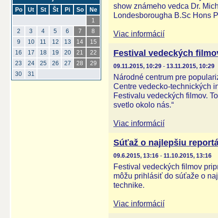
show známeho vedca Dr. Mich
Po
Ut
St
Št
Pi
So
Ne
Londesborougha B.Sc Hons P
1
2
3
4
5
6
7
8
Viac informácií
9
10
11
12
13
14
15
Festival vedeckých filmo
16
17
18
19
20
21
22
23
24
25
26
27
28
29
09.11.2015, 10:29
-
13.11.2015, 10:29
30
31
Národné centrum pre populariz
Centre vedecko-technických in
Festivalu vedeckých filmov. To
svetlo okolo nás.“
Viac informácií
Súťaž o najlepšiu report
09.6.2015, 13:16
-
11.10.2015, 13:16
Festival vedeckých filmov pripr
môžu prihlásiť do súťaže o naj
technike.
Viac informácií