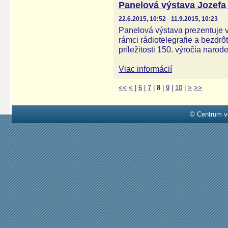
Panelová výstava Jozefa
22.6.2015, 10:52
-
11.9.2015, 10:23
Panelová výstava prezentuje 
rámci rádiotelegrafie a bezdrô
príležitosti 150. výročia naro
Viac informácií
<<
<
|
6
|
7
|
8
|
9
|
10
|
>
>>
© Centrum v