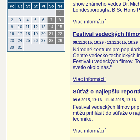
show známeho vedca Dr. Mich
Po
Ut
St
Št
Pi
So
Ne
Londesborougha B.Sc Hons P
1
2
3
4
5
6
7
8
Viac informácií
9
10
11
12
13
14
15
Festival vedeckých filmo
16
17
18
19
20
21
22
23
24
25
26
27
28
29
09.11.2015, 10:29
-
13.11.2015, 10:29
30
31
Národné centrum pre populariz
Centre vedecko-technických in
Festivalu vedeckých filmov. To
svetlo okolo nás.“
Viac informácií
Súťaž o najlepšiu report
09.6.2015, 13:16
-
11.10.2015, 13:16
Festival vedeckých filmov pripr
môžu prihlásiť do súťaže o naj
technike.
Viac informácií