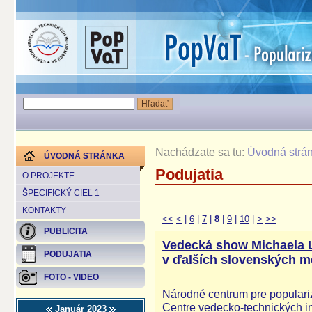
Nachádzate sa tu:
Úvodná strá
ÚVODNÁ STRÁNKA
Podujatia
O PROJEKTE
ŠPECIFICKÝ CIEĽ 1
KONTAKTY
<<
<
|
6
|
7
|
8
|
9
|
10
|
>
>>
PUBLICITA
Vedecká show Michaela
PODUJATIA
v ďalších slovenských m
FOTO - VIDEO
Národné centrum pre populariz
Centre vedecko-technických in
Január 2023