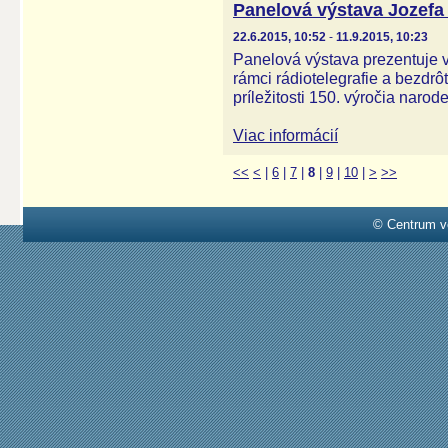
Panelová výstava Jozefa
22.6.2015, 10:52
-
11.9.2015, 10:23
Panelová výstava prezentuje 
rámci rádiotelegrafie a bezdrô
príležitosti 150. výročia naro
Viac informácií
<<
<
|
6
|
7
|
8
|
9
|
10
|
>
>>
© Centrum v