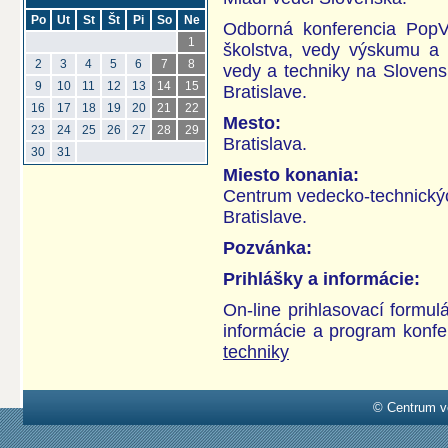
Po
Ut
St
Št
Pi
So
Ne
Odborná konferencia PopV
1
školstva, vedy výskumu a 
2
3
4
5
6
7
8
vedy a techniky na Slovens
9
10
11
12
13
14
15
Bratislave.
16
17
18
19
20
21
22
Mesto:
23
24
25
26
27
28
29
Bratislava.
30
31
Miesto konania:
Centrum vedecko-technickýc
Bratislave.
Pozvánka:
Prihlášky a informácie:
On-line prihlasovací formulá
informácie a program konfe
techniky
© Centrum v