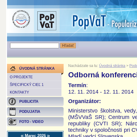
Nachádzate sa tu:
Úvodná stránka
>
Podu
ÚVODNÁ STRÁNKA
Odborná konferenc
O PROJEKTE
Termín
:
ŠPECIFICKÝ CIEĽ 1
12. 11. 2014 - 12. 11. 2014
KONTAKTY
Organizátor:
PUBLICITA
Ministerstvo školstva, ved
PODUJATIA
(MŠVVaŠ SR); Centrum vede
FOTO - VIDEO
republiky (CVTI SR); Nár
techniky v spoločnosti pri
Marec 2026
Mladí vedci Slovenska.