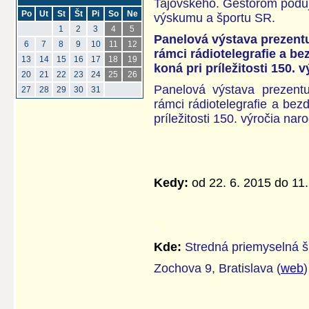
Tajovského. Gestorom poduja
Po
Ut
St
Št
Pi
So
Ne
výskumu a športu SR.
1
2
3
4
5
Panelová výstava prezent
6
7
8
9
10
11
12
rámci rádiotelegrafie a b
13
14
15
16
17
18
19
koná pri príležitosti 150.
20
21
22
23
24
25
26
Panelová výstava prezent
27
28
29
30
31
rámci rádiotelegrafie a bez
príležitosti 150. výročia na
.
.
Kedy:
od 22. 6. 2015 do 11.
.
.
Kde:
Stredná priemyselná š
Zochova 9, Bratislava (
web
)