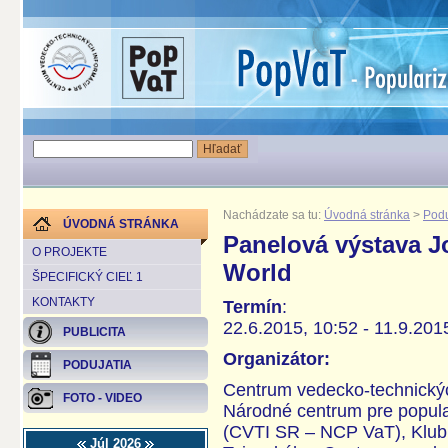
Nachádzate sa tu:
Úvodná stránka
>
Podu
ÚVODNÁ STRÁNKA
Panelová výstava J
O PROJEKTE
World
ŠPECIFICKÝ CIEĽ 1
KONTAKTY
Termín
:
22.6.2015, 10:52 - 11.9.201
PUBLICITA
Organizátor:
PODUJATIA
Centrum vedecko-technických
FOTO - VIDEO
Národné centrum pre popula
(CVTI SR – NCP VaT), Klub
Júl 2026