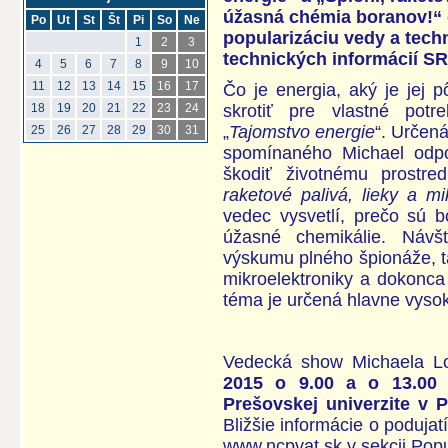
úžasná chémia boranov!“ 
Po
Ut
St
Št
Pi
So
Ne
popularizáciu vedy a tech
1
2
3
technických informácií SR
4
5
6
7
8
9
10
11
12
13
14
15
16
17
Čo je energia, aký je jej
skrotiť pre vlastné pot
18
19
20
21
22
23
24
„
Tajomstvo energie
“. Určen
25
26
27
28
29
30
31
spomínaného Michael odpo
škodiť životnému prostr
raketové palivá, lieky a m
vedec vysvetlí, prečo sú 
úžasné chemikálie. Návš
výskumu plného špionáže, t
mikroelektroniky a dokonca
téma je určená hlavne vysok
Vedecká show Michaela L
2015 o 9.00 a o 13.00 
Prešovskej univerzite v 
Bližšie informácie o podujat
www.ncpvat.sk
v sekcii Popu