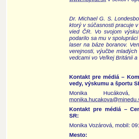
Dr. Michael G. S. Londesbo
ktorý v súčasnosti pracuje 
vied ČR. Vo svojom výsku
podarilo sa mu v spolupráci
laser na báze boranov. Venu
verejnosti, výučbe mladých
vedcami vo Veľkej Británii a
Kontakt pre médiá – Komu
vedy, výskumu a športu S
Monika Hucákov
monika.hucakova@minedu.
Kontakt pre médiá – Cen
SR:
Monika Vozárová, mobil: 0
Mesto: