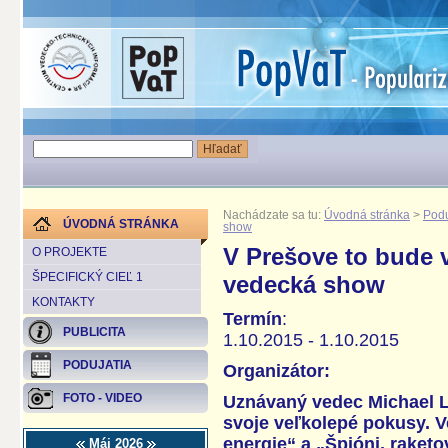
Nachádzate sa tu:
Úvodná stránka
>
Podu
ÚVODNÁ STRÁNKA
show
V Prešove to bude 
O PROJEKTE
ŠPECIFICKÝ CIEĽ 1
vedecká show
KONTAKTY
Termín
:
PUBLICITA
1.10.2015 - 1.10.2015
PODUJATIA
Organizátor:
FOTO - VIDEO
Uznávaný vedec Michael 
svoje veľkolepé pokusy. 
energie“ a „Špióni, raketo
Máj 2026