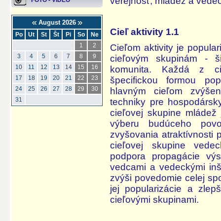
verejnosť, mládež a vede
FOTO - VIDEO
August 2026
Cieľ aktivity 1.1
Po
Ut
St
Št
Pi
So
Ne
1
2
Cieľom aktivity je popula
3
4
5
6
7
8
9
cieľovým skupinám - š
10
11
12
13
14
15
16
komunita. Každá z ci
17
18
19
20
21
22
23
špecifickou formou popu
24
25
26
27
28
29
30
hlavným cieľom zvýše
31
techniky pre hospodársky
cieľovej skupine mládež 
výberu budúceho povol
zvyšovania atraktívnosti 
cieľovej skupine vede
podpora propagácie výs
vedcami a vedeckými inšti
zvýši povedomie celej sp
jej popularizácie a zlep
cieľovými skupinami.