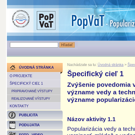
Nachádzate sa tu:
Úvodná stránka
>
Špec
ÚVODNÁ STRÁNKA
Špecifický cieľ 1
O PROJEKTE
Zvýšenie povedomia ve
ŠPECIFICKÝ CIEĽ 1
význame vedy a techn
PRIPRAVOVANÉ VÝSTUPY
význame popularizáci
REALIZOVANÉ VÝSTUPY
KONTAKTY
PUBLICITA
Názov aktivity 1.1
PODUJATIA
Popularizácia vedy a tec