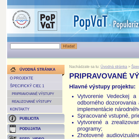
Nachádzate sa tu:
Úvodná stránka
>
Špec
ÚVODNÁ STRÁNKA
PRIPRAVOVANÉ V
O PROJEKTE
Hlavné výstupy projektu:
ŠPECIFICKÝ CIEĽ 1
PRIPRAVOVANÉ VÝSTUPY
Vytvorenie Vedeckej a 
REALIZOVANÉ VÝSTUPY
odborného dozorovania 
implementácie národného
KONTAKTY
Spracované vstupné, pri
PUBLICITA
Vytvorené a zrealizova
programy;
PODUJATIA
Zhotovené audiovizuáln