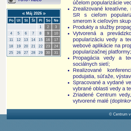
FOTO - VIDEO
účelom popularizácie ved
Zrealizované kreatívne
Máj 2026
SR s cieľom populari
smerom k cieľovým skup
Po
Ut
St
Št
Pi
So
Ne
Produkty a služby propag
1
2
3
Vytvorená a prevádzk
4
5
6
7
8
9
10
popularizáciu vedy a tec
11
12
13
14
15
16
17
webové aplikácie na prop
18
19
20
21
22
23
24
popularizačnej platformy
25
26
27
28
29
30
31
Propagácia vedy a tec
sociálnych sietí;
Realizované konferen
podujatia, súťaže, výstav
Spracované a vydané ve
vybrané oblasti vedy a te
Zriadené Centrum vedy,
vytvorené malé (doplnko
© Centrum v