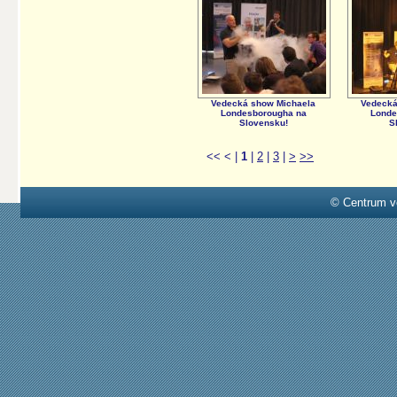
Vedecká show Michaela
Vedecká
Londesborougha na
Londe
Slovensku!
S
<<
<
|
1
|
2
|
3
|
>
>>
© Centrum v