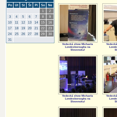
Po
Ut
St
Št
Pi
So
Ne
1
2
3
4
5
6
7
8
9
10
11
12
13
14
15
16
17
18
19
20
21
22
23
24
25
26
27
28
29
30
31
Vedecká show Michaela
Vedecká
Londesborougha na
Londe
Slovensku!
S
Vedecká show Michaela
Vedecká
Londesborougha na
Londe
Slovensku!
S