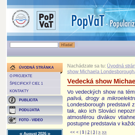
Nachádzate sa tu:
Úvodná strá
ÚVODNÁ STRÁNKA
show Michaela Londesborougha
O PROJEKTE
Vedecká show Michae
ŠPECIFICKÝ CIEĽ 1
Vo vedeckých show na tém
KONTAKTY
palivá, drogy a mikroelekt
PUBLICITA
Londesborough predstavil 
tak, ako ich Slováci nepoz
PODUJATIA
atmosférou divákov vtiah
FOTO - VIDEO
postupne predstavia v každo
<<
<
|
1
|
2
|
3
|
>
>>
August 2026