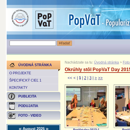
Nachádzate sa tu:
Úvodná stránka
>
Foto
ÚVODNÁ STRÁNKA
Okrúhly stôl PopVaT Day 201
O PROJEKTE
<<
<
|
1
|
2
|
3
|
>
>>
ŠPECIFICKÝ CIEĽ 1
KONTAKTY
PUBLICITA
PODUJATIA
FOTO - VIDEO
August 2026
PopVat-day-2015-1
PopVa