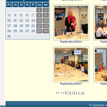
Po
Ut
St
Št
Pi
So
Ne
1
2
3
4
5
6
7
8
9
10
11
12
13
14
15
16
17
18
19
20
21
22
23
24
25
26
27
28
29
30
31
PopVat-day-2015-4
PopVa
PopVat-day-2015-7
PopVa
<<
<
|
1
|
2
|
3
|
>
>>
© Centrum v