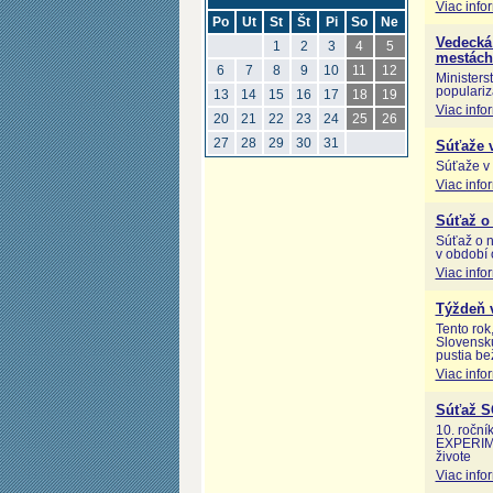
Viac info
Po
Ut
St
Št
Pi
So
Ne
Vedecká
1
2
3
4
5
mestách
6
7
8
9
10
11
12
Ministers
populariz
13
14
15
16
17
18
19
Viac info
20
21
22
23
24
25
26
27
28
29
30
31
Súťaže v
Súťaže v 
Viac info
Súťaž o 
Súťaž o n
v období 
Viac info
Týždeň 
Tento rok
Slovensku
pustia be
Viac info
Súťaž 
10. roční
EXPERIME
živote
Viac info