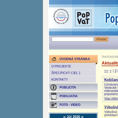
Nachádzate
ÚVODNÁ STRÁNKA
Aktualit
O PROJEKTE
<<
<
|
3
ŠPECIFICKÝ CIEĽ 1
KONTAKTY
Košičan
Uznávaný
PUBLICITA
Vedecké s
mikroelek
populariz
PODUJATIA
Viac info
FOTO - VIDEO
Výbušná
Výbušná 
predstaví
Júl 2026