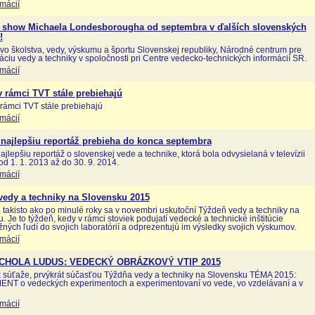
rmácií
 show Michaela Londesborougha od septembra v ďalších slovenských
!
tvo školstva, vedy, výskumu a športu Slovenskej republiky, Národné centrum pre
áciu vedy a techniky v spoločnosti pri Centre vedecko-technických informácií SR.
rmácií
 rámci TVT stále prebiehajú
rámci TVT stále prebiehajú
rmácií
najlepšiu reportáž prebieha do konca septembra
ajlepšiu reportáž o slovenskej vede a technike, ktorá bola odvysielaná v televízii
od 1. 1. 2013 až do 30. 9. 2014.
rmácií
vedy a techniky na Slovensku 2015
, takisto ako po minulé roky sa v novembri uskutoční Týždeň vedy a techniky na
. Je to týždeň, kedy v rámci stoviek podujatí vedecké a technické inštitúcie
žných ľudí do svojich laboratórií a odprezentujú im výsledky svojich výskumov.
rmácií
SCHOLA LUDUS: VEDECKÝ OBRÁZKOVÝ VTIP 2015
k súťaže, prvýkrát súčasťou Týždňa vedy a techniky na Slovensku TÉMA 2015:
NT o vedeckých experimentoch a experimentovaní vo vede, vo vzdelávaní a v
rmácií