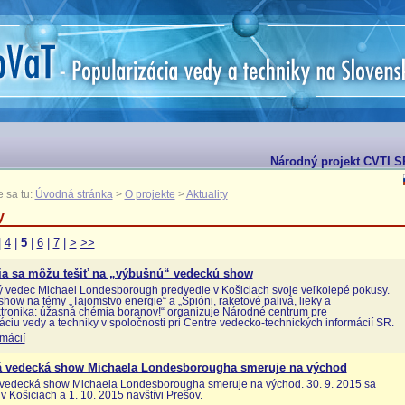
Národný projekt CVTI SR 
 sa tu:
Úvodná stránka
>
O projekte
>
Aktuality
y
|
4
|
5
|
6
|
7
|
>
>>
ia sa môžu tešiť na „výbušnú“ vedeckú show
 vedec Michael Londesborough predvedie v Košiciach svoje veľkolepé pokusy.
how na témy „Tajomstvo energie“ a „Špióni, raketové palivá, lieky a
tronika: úžasná chémia boranov!“ organizuje Národné centrum pre
áciu vedy a techniky v spoločnosti pri Centre vedecko-technických informácií SR.
rmácií
 vedecká show Michaela Londesborougha smeruje na východ
vedecká show Michaela Londesborougha smeruje na východ. 30. 9. 2015 sa
 v Košiciach a 1. 10. 2015 navštívi Prešov.