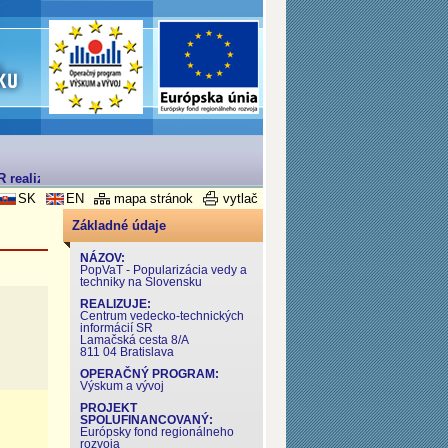
realizovaný v rámci Operačného programu Výskum a Vývoj
SK
EN
mapa stránok
vytlač
Základné údaje
NÁZOV:
PopVaT - Popularizácia vedy a
techniky na Slovensku
REALIZUJE:
Centrum vedecko-technických
informácií SR
Lamačská cesta 8/A
811 04 Bratislava
OPERAČNÝ PROGRAM:
Výskum a vývoj
PROJEKT
SPOLUFINANCOVANÝ:
Európsky fond regionálneho
rozvoja