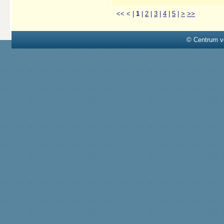
<<
<
|
1
|
2
|
3
|
4
|
5
|
>
>>
© Centrum v