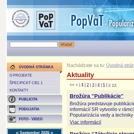
Nachádzate sa tu:
Úvodná strá
ÚVODNÁ STRÁNKA
Aktuality
O PROJEKTE
ŠPECIFICKÝ CIEĽ 1
<<
<
|
1
|
2
|
3
|
4
|
5
|
>
>>
KONTAKTY
Brožúra "Publikácie"
PUBLICITA
Brožúra predstavuje publikáci
informácií SR vytvorilo v rám
PODUJATIA
Popularizácia vedy a techniky 
FOTO - VIDEO
Viac informácií
September 2026