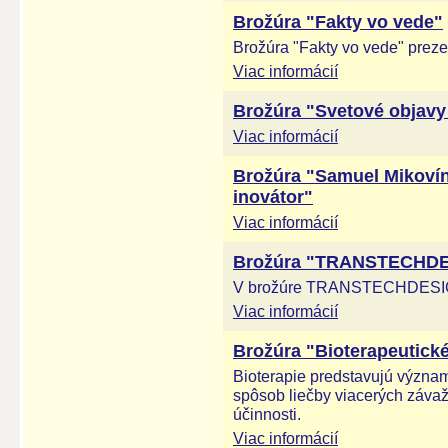
Brožúra "Fakty vo vede"
Brožúra "Fakty vo vede" preze
Viac informácií
Brožúra "Svetové objav
Viac informácií
Brožúra "Samuel Mikovín
inovátor"
Viac informácií
Brožúra "TRANSTECHDE
V brožúre TRANSTECHDES
Viac informácií
Brožúra "Bioterapeutické
Bioterapie predstavujú význam
spôsob liečby viacerých záva
účinnosti.
Viac informácií