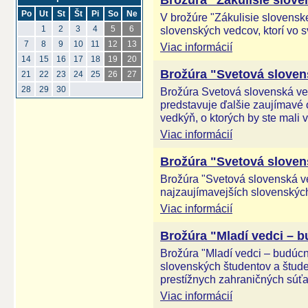
Brožúra "Zákulisie slove
Po
Ut
St
Št
Pi
So
Ne
V brožúre "Zákulisie slovensk
slovenských vedcov, ktorí vo s
1
2
3
4
5
6
7
8
9
10
11
12
13
Viac informácií
14
15
16
17
18
19
20
Brožúra "Svetová slovens
21
22
23
24
25
26
27
28
29
30
Brožúra Svetová slovenská ved
predstavuje ďalšie zaujímavé
vedkýň, o ktorých by ste mali v
Viac informácií
Brožúra "Svetová slovens
Brožúra "Svetová slovenská ve
najzaujímavejších slovenskýc
Viac informácií
Brožúra "Mladí vedci – 
Brožúra "Mladí vedci – budúc
slovenských študentov a študen
prestížnych zahraničných súťa
Viac informácií