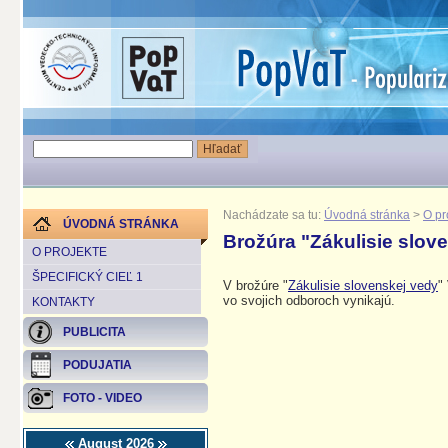
Nachádzate sa tu:
Úvodná stránka
>
O pr
ÚVODNÁ STRÁNKA
Brožúra "Zákulisie slov
O PROJEKTE
ŠPECIFICKÝ CIEĽ 1
V brožúre "
Zákulisie slovenskej vedy
"
vo svojich odboroch vynikajú.
KONTAKTY
PUBLICITA
PODUJATIA
FOTO - VIDEO
August 2026