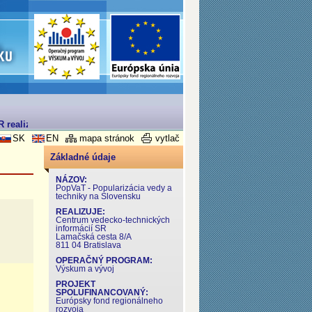
 realizovaný v rámci Operačného programu Výskum a Vývoj
SK
EN
mapa stránok
vytlač
Základné údaje
NÁZOV:
PopVaT - Popularizácia vedy a
techniky na Slovensku
REALIZUJE:
Centrum vedecko-technických
informácií SR
Lamačská cesta 8/A
811 04 Bratislava
OPERAČNÝ PROGRAM:
Výskum a vývoj
PROJEKT
SPOLUFINANCOVANÝ:
Európsky fond regionálneho
rozvoja