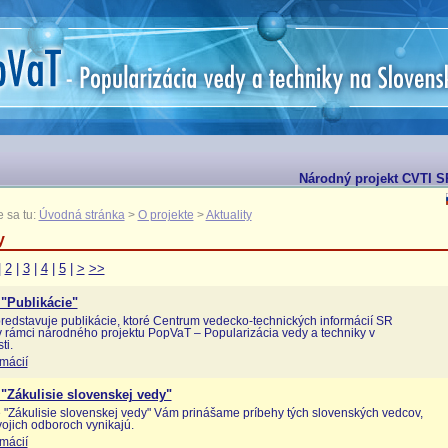
Národný projekt CVTI SR
 sa tu:
Úvodná stránka
>
O projekte
>
Aktuality
y
|
2
|
3
|
4
|
5
|
>
>>
"Publikácie"
redstavuje publikácie, ktoré Centrum vedecko-technických informácií SR
 v rámci národného projektu PopVaT – Popularizácia vedy a techniky v
ti.
rmácií
"Zákulisie slovenskej vedy"
 "Zákulisie slovenskej vedy" Vám prinášame príbehy tých slovenských vedcov,
svojich odboroch vynikajú.
rmácií