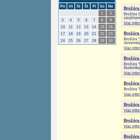
Po
Ut
St
Št
Pi
So
Ne
Brožúra 
1
2
Brožúra S
zaujímavé
3
4
5
6
7
8
9
Viac info
10
11
12
13
14
15
16
Brožúra 
17
18
19
20
21
22
23
Brožúra "
24
25
26
27
28
29
30
slovenský
Viac info
Brožúra
Brožúra "
študentky
Viac info
Brožúra 
Brožúra "
Viac info
Brožúra
Viac info
Brožúra
Viac info
Brožúr