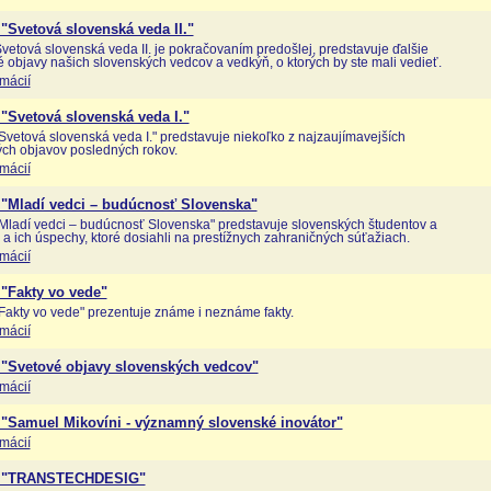
"Svetová slovenská veda II."
vetová slovenská veda II. je pokračovaním predošlej, predstavuje ďalšie
 objavy našich slovenských vedcov a vedkýň, o ktorých by ste mali vedieť.
rmácií
"Svetová slovenská veda I."
Svetová slovenská veda I." predstavuje niekoľko z najzaujímavejších
ch objavov posledných rokov.
rmácií
 "Mladí vedci – budúcnosť Slovenska"
Mladí vedci – budúcnosť Slovenska" predstavuje slovenských študentov a
 a ich úspechy, ktoré dosiahli na prestížnych zahraničných súťažiach.
rmácií
"Fakty vo vede"
Fakty vo vede" prezentuje známe i neznáme fakty.
rmácií
 "Svetové objavy slovenských vedcov"
rmácií
 "Samuel Mikovíni - významný slovenské inovátor"
rmácií
a "TRANSTECHDESIG"