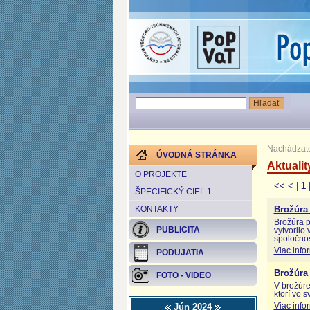
Nachádzate
ÚVODNÁ STRÁNKA
Aktualit
O PROJEKTE
<<
<
|
1
ŠPECIFICKÝ CIEĽ 1
KONTAKTY
Brožúra 
Brožúra p
PUBLICITA
vytvorilo
spoločnos
Viac info
PODUJATIA
Brožúra 
FOTO - VIDEO
V brožúre
ktorí vo 
Jún 2024
Viac info