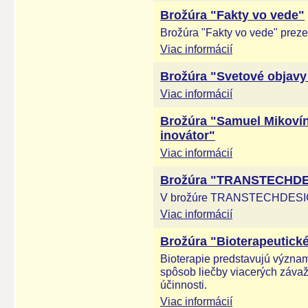
Brožúra "Fakty vo vede"
Brožúra "Fakty vo vede" preze
Viac informácií
Brožúra "Svetové objav
Viac informácií
Brožúra "Samuel Mikovín
inovátor"
Viac informácií
Brožúra "TRANSTECHDE
V brožúre TRANSTECHDES
Viac informácií
Brožúra "Bioterapeutické
Bioterapie predstavujú význam
spôsob liečby viacerých záva
účinnosti.
Viac informácií