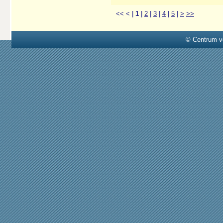
<<
<
|
1
|
2
|
3
|
4
|
5
|
>
>>
© Centrum v