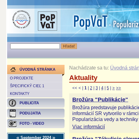
Nachádzate sa tu:
Úvodná strá
ÚVODNÁ STRÁNKA
Aktuality
O PROJEKTE
ŠPECIFICKÝ CIEĽ 1
<<
<
|
1
|
2
|
3
|
4
|
5
|
>
>>
KONTAKTY
Brožúra "Publikácie"
PUBLICITA
Brožúra predstavuje publikáci
informácií SR vytvorilo v rám
PODUJATIA
Popularizácia vedy a techniky 
FOTO - VIDEO
Viac informácií
September 2024