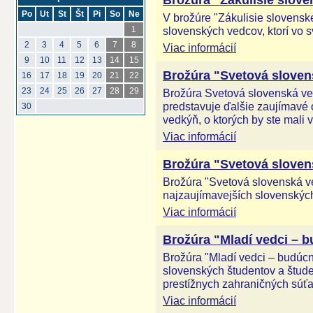
Brožúra "Zákulisie slove
Po
Ut
St
Št
Pi
So
Ne
V brožúre "Zákulisie slovensk
slovenských vedcov, ktorí vo s
1
2
3
4
5
6
7
8
Viac informácií
9
10
11
12
13
14
15
Brožúra "Svetová slovens
16
17
18
19
20
21
22
23
24
25
26
27
28
29
Brožúra Svetová slovenská ved
predstavuje ďalšie zaujímavé
30
vedkýň, o ktorých by ste mali v
Viac informácií
Brožúra "Svetová slovens
Brožúra "Svetová slovenská ve
najzaujímavejších slovenskýc
Viac informácií
Brožúra "Mladí vedci – 
Brožúra "Mladí vedci – budúc
slovenských študentov a študen
prestížnych zahraničných súťa
Viac informácií