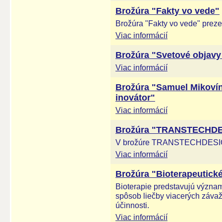
Brožúra "Fakty vo vede"
Brožúra "Fakty vo vede" preze
Viac informácií
Brožúra "Svetové objav
Viac informácií
Brožúra "Samuel Mikovín
inovátor"
Viac informácií
Brožúra "TRANSTECHDE
V brožúre TRANSTECHDES
Viac informácií
Brožúra "Bioterapeutické
Bioterapie predstavujú význam
spôsob liečby viacerých záva
účinnosti.
Viac informácií