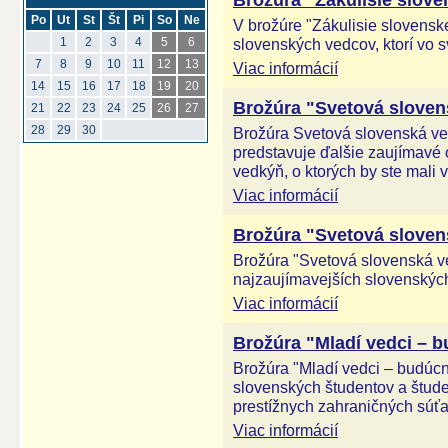
Brožúra "Zákulisie slove
Po
Ut
St
Št
Pi
So
Ne
V brožúre "Zákulisie slovensk
slovenských vedcov, ktorí vo s
1
2
3
4
5
6
7
8
9
10
11
12
13
Viac informácií
14
15
16
17
18
19
20
Brožúra "Svetová slovens
21
22
23
24
25
26
27
28
29
30
Brožúra Svetová slovenská ved
predstavuje ďalšie zaujímavé
vedkýň, o ktorých by ste mali v
Viac informácií
Brožúra "Svetová slovens
Brožúra "Svetová slovenská ve
najzaujímavejších slovenskýc
Viac informácií
Brožúra "Mladí vedci – 
Brožúra "Mladí vedci – budúc
slovenských študentov a študen
prestížnych zahraničných súťa
Viac informácií