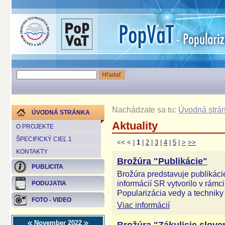
Nachádzate sa tu:
Úvodná strá
ÚVODNÁ STRÁNKA
Aktuality
O PROJEKTE
ŠPECIFICKÝ CIEĽ 1
<<
<
|
1
|
2
|
3
|
4
|
5
|
>
>>
KONTAKTY
Brožúra "Publikácie"
PUBLICITA
Brožúra predstavuje publikáci
informácií SR vytvorilo v rám
PODUJATIA
Popularizácia vedy a techniky 
FOTO - VIDEO
Viac informácií
November 2022