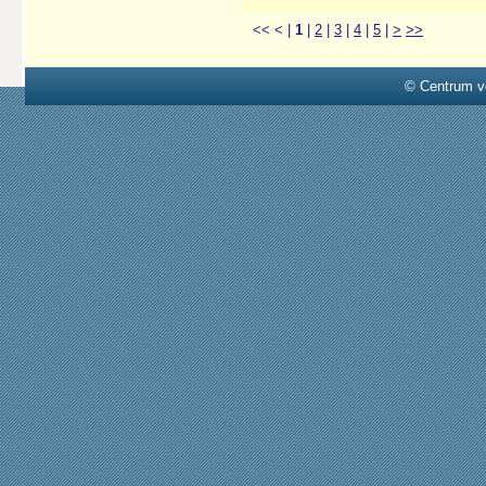
<<
<
|
1
|
2
|
3
|
4
|
5
|
>
>>
© Centrum v