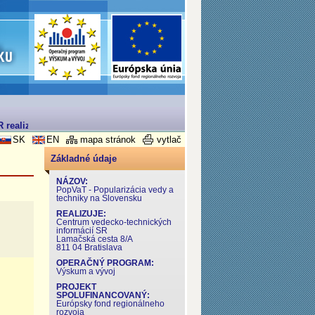
realizovaný v rámci Operačného programu Výskum a Vývoj
SK
EN
mapa stránok
vytlač
Základné údaje
NÁZOV:
PopVaT - Popularizácia vedy a
techniky na Slovensku
REALIZUJE:
Centrum vedecko-technických
informácií SR
Lamačská cesta 8/A
811 04 Bratislava
OPERAČNÝ PROGRAM:
Výskum a vývoj
PROJEKT
SPOLUFINANCOVANÝ:
Európsky fond regionálneho
rozvoja