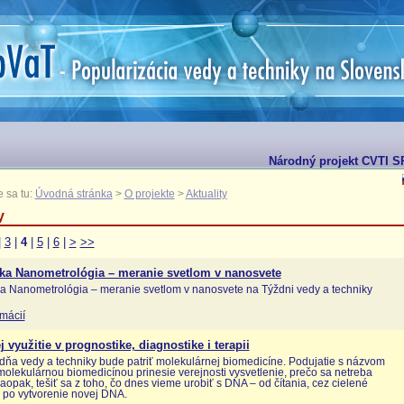
Národný projekt CVTI SR 
 sa tu:
Úvodná stránka
>
O projekte
>
Aktuality
y
|
3
|
4
|
5
|
6
|
>
>>
ka Nanometrológia – meranie svetlom v nanosvete
 Nanometrológia – meranie svetlom v nanosvete na Týždni vedy a techniky
rmácií
j využitie v prognostike, diagnostike i terapii
dňa vedy a techniky bude patriť molekulárnej biomedicíne. Podujatie s názvom
molekulárnou biomedicínou prinesie verejnosti vysvetlenie, prečo sa netreba
naopak, tešiť sa z toho, čo dnes vieme urobiť s DNA – od čítania, cez cielené
 po vytvorenie novej DNA.