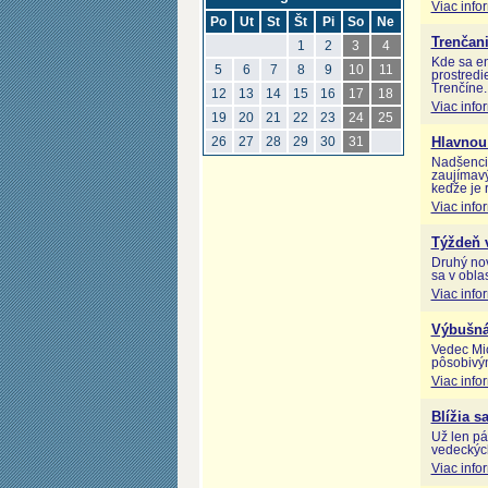
Viac info
Po
Ut
St
Št
Pi
So
Ne
Trenčani
1
2
3
4
Kde sa en
5
6
7
8
9
10
11
prostred
Trenčíne.
12
13
14
15
16
17
18
Viac info
19
20
21
22
23
24
25
26
27
28
29
30
31
Hlavnou 
Nadšenci 
zaujímavý
keďže je 
Viac info
Týždeň v
Druhý nov
sa v obla
Viac info
Výbušná 
Vedec Mi
pôsobivým
Viac info
Blížia s
Už len pá
vedeckých
Viac info