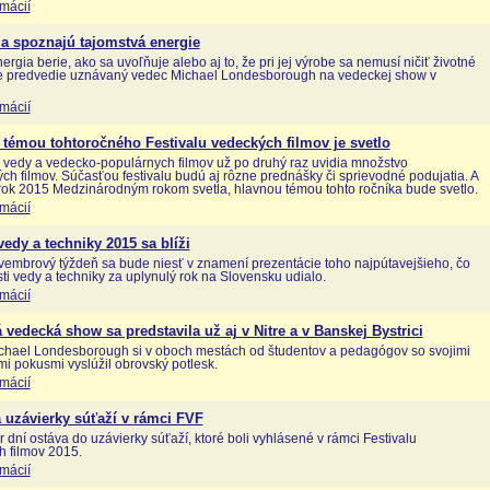
rmácií
a spoznajú tajomstvá energie
ergia berie, ako sa uvoľňuje alebo aj to, že pri jej výrobe sa nemusí ničiť životné
ie predvedie uznávaný vedec Michael Londesborough na vedeckej show v
rmácií
témou tohtoročného Festivalu vedeckých filmov je svetlo
vedy a vedecko-populárnych filmov už po druhý raz uvidia množstvo
ch filmov. Súčasťou festivalu budú aj rôzne prednášky či sprievodné podujatia. A
rok 2015 Medzinárodným rokom svetla, hlavnou témou tohto ročníka bude svetlo.
rmácií
edy a techniky 2015 sa blíži
embrový týždeň sa bude niesť v znamení prezentácie toho najpútavejšieho, čo
sti vedy a techniky za uplynulý rok na Slovensku udialo.
rmácií
vedecká show sa predstavila už aj v Nitre a v Banskej Bystrici
chael Londesborough si v oboch mestách od študentov a pedagógov so svojimi
i pokusmi vyslúžil obrovský potlesk.
rmácií
a uzávierky súťaží v rámci FVF
r dní ostáva do uzávierky súťaží, ktoré boli vyhlásené v rámci Festivalu
 filmov 2015.
rmácií