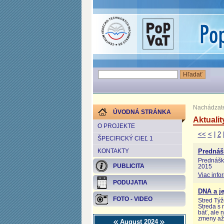
Nachádzate
ÚVODNÁ STRÁNKA
Aktualit
O PROJEKTE
<<
<
|
2
ŠPECIFICKÝ CIEĽ 1
KONTAKTY
Prednáš
Prednáška
PUBLICITA
2015
Viac info
PODUJATIA
DNA a je
FOTO - VIDEO
Stred Týž
Streda s 
báť, ale 
zmeny až
August 2024