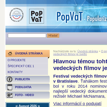
Nachádzate sa tu:
Úvodná stránka
>
O pr
ÚVODNÁ STRÁNKA
vedeckých filmov je svetlo
Hlavnou témou toht
O PROJEKTE
ŠPECIFICKÝ CIEĽ 1
vedeckých filmov je
KONTAKTY
Festival vedeckých filmov
PUBLICITA
v Bratislave
. Ťahákom fest
bol v roku 2014 nomino
PODUJATIA
najlepší vedecký dokument
FOTO - VIDEO
režisér Michael McNamara, 
Viac informácií o podujatí
August 2026