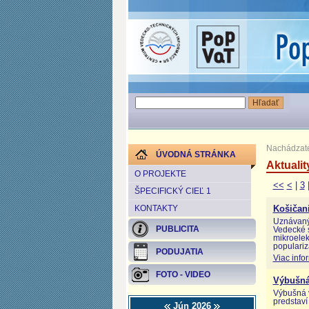
Nachádzate
ÚVODNÁ STRÁNKA
Aktualit
O PROJEKTE
<<
<
|
3
ŠPECIFICKÝ CIEĽ 1
KONTAKTY
Košičan
Uznávaný
PUBLICITA
Vedecké s
mikroelek
populariz
PODUJATIA
Viac info
FOTO - VIDEO
Výbušná
Výbušná 
predstaví
Jún 2026