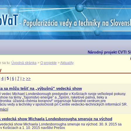
Národný projekt CVTI SR
 sa tu:
Úvodná stránka
>
O projekte
>
Aktuality
y
|
4
|
5
|
6
|
7
|
>
>>
ia sa môžu tešiť na „výbušnú“ vedeckú show
 vedec Michael Londesborough predvedie v Košiciach svoje veľkolepé pokusy.
how na témy „Tajomstvo energie“ a „Špióni, raketové palivá, lieky a
tronika: úžasná chémia boranov!“ organizuje Národné centrum pre
áciu vedy a techniky v spoločnosti pri Centre vedecko-technických informácií SR.
rmácií
 vedecká show Michaela Londesborougha smeruje na východ
vedecká show Michaela Londesborougha smeruje na východ. 30. 9. 2015 sa
 v Košiciach a 1. 10. 2015 navštívi Prešov.