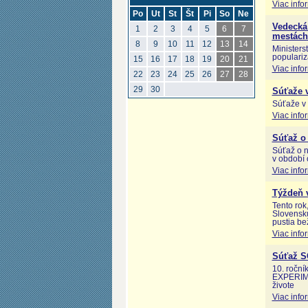
Viac info
Po
Ut
St
Št
Pi
So
Ne
Vedecká
1
2
3
4
5
6
7
mestách
8
9
10
11
12
13
14
Ministers
populariz
15
16
17
18
19
20
21
Viac info
22
23
24
25
26
27
28
29
30
Súťaže v
Súťaže v 
Viac info
Súťaž o 
Súťaž o n
v období 
Viac info
Týždeň 
Tento rok
Slovensku
pustia be
Viac info
Súťaž 
10. roční
EXPERIME
živote
Viac info