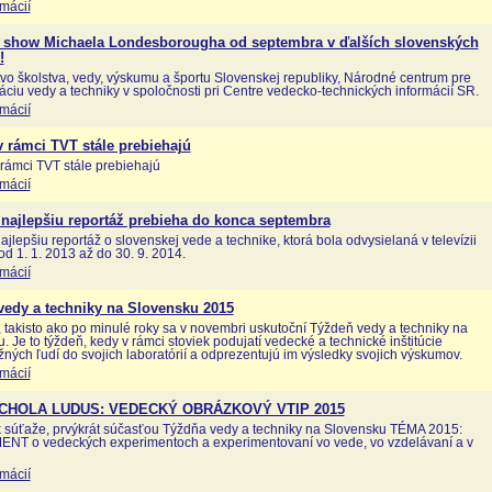
rmácií
 show Michaela Londesborougha od septembra v ďalších slovenských
!
tvo školstva, vedy, výskumu a športu Slovenskej republiky, Národné centrum pre
áciu vedy a techniky v spoločnosti pri Centre vedecko-technických informácií SR.
rmácií
 rámci TVT stále prebiehajú
rámci TVT stále prebiehajú
rmácií
najlepšiu reportáž prebieha do konca septembra
ajlepšiu reportáž o slovenskej vede a technike, ktorá bola odvysielaná v televízii
od 1. 1. 2013 až do 30. 9. 2014.
rmácií
vedy a techniky na Slovensku 2015
, takisto ako po minulé roky sa v novembri uskutoční Týždeň vedy a techniky na
. Je to týždeň, kedy v rámci stoviek podujatí vedecké a technické inštitúcie
žných ľudí do svojich laboratórií a odprezentujú im výsledky svojich výskumov.
rmácií
SCHOLA LUDUS: VEDECKÝ OBRÁZKOVÝ VTIP 2015
k súťaže, prvýkrát súčasťou Týždňa vedy a techniky na Slovensku TÉMA 2015:
NT o vedeckých experimentoch a experimentovaní vo vede, vo vzdelávaní a v
rmácií