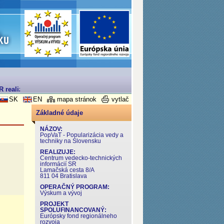
 realizovaný v rámci Operačného programu Výskum a Vývoj
SK
EN
mapa stránok
vytlač
Základné údaje
NÁZOV:
PopVaT - Popularizácia vedy a
techniky na Slovensku
REALIZUJE:
Centrum vedecko-technických
informácií SR
Lamačská cesta 8/A
811 04 Bratislava
OPERAČNÝ PROGRAM:
Výskum a vývoj
PROJEKT
SPOLUFINANCOVANÝ:
Európsky fond regionálneho
rozvoja