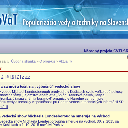
Národný projekt CVTI SR 
 sa tu:
Úvodná stránka
>
O projekte
>
Aktuality
y
|
4
|
5
|
6
|
7
|
>
>>
ia sa môžu tešiť na „výbušnú“ vedeckú show
 vedec Michael Londesborough predvedie v Košiciach svoje veľkolepé pokusy.
how na témy „Tajomstvo energie“ a „Špióni, raketové palivá, lieky a
tronika: úžasná chémia boranov!“ organizuje Národné centrum pre
áciu vedy a techniky v spoločnosti pri Centre vedecko-technických informácií SR.
rmácií
 vedecká show Michaela Londesborougha smeruje na východ
vedecká show Michaela Londesborougha smeruje na východ. 30. 9. 2015 sa
 v Košiciach a 1. 10. 2015 navštívi Prešov.