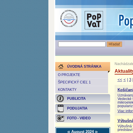
Nachádzate
ÚVODNÁ STRÁNKA
Aktualit
O PROJEKTE
<<
<
|
3
ŠPECIFICKÝ CIEĽ 1
KONTAKTY
Košičan
Uznávaný
PUBLICITA
Vedecké s
mikroelek
populariz
PODUJATIA
Viac info
FOTO - VIDEO
Výbušná
Výbušná 
predstaví
August 2024