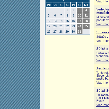
Viac info
Po
Ut
St
Št
Pi
So
Ne
Vedecká
1
2
3
4
mestách
5
6
7
8
9
10
11
Ministers
populariz
12
13
14
15
16
17
18
Viac info
19
20
21
22
23
24
25
26
27
28
29
30
31
Súťaže v
Súťaže v 
Viac info
Súťaž o 
Súťaž o n
v období 
Viac info
Týždeň 
Tento rok
Slovensku
pustia be
Viac info
Súťaž 
10. roční
EXPERIME
živote
Viac info