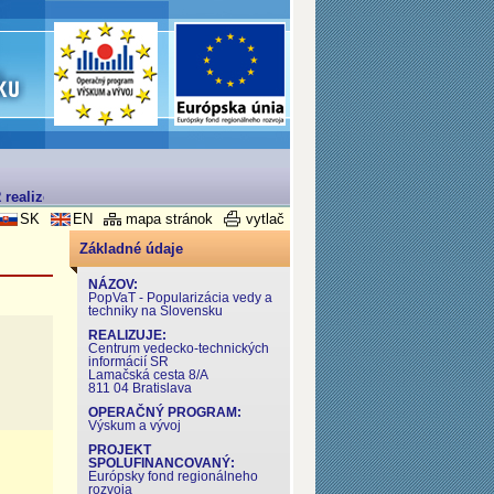
realizovaný v rámci Operačného programu Výskum a Vývoj
SK
EN
mapa stránok
vytlač
Základné údaje
NÁZOV:
PopVaT - Popularizácia vedy a
techniky na Slovensku
REALIZUJE:
Centrum vedecko-technických
informácií SR
Lamačská cesta 8/A
811 04 Bratislava
OPERAČNÝ PROGRAM:
Výskum a vývoj
PROJEKT
SPOLUFINANCOVANÝ:
Európsky fond regionálneho
rozvoja