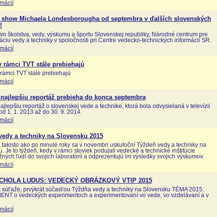
rmácií
 show Michaela Londesborougha od septembra v ďalších slovenských
!
tvo školstva, vedy, výskumu a športu Slovenskej republiky, Národné centrum pre
áciu vedy a techniky v spoločnosti pri Centre vedecko-technických informácií SR.
rmácií
 rámci TVT stále prebiehajú
rámci TVT stále prebiehajú
rmácií
najlepšiu reportáž prebieha do konca septembra
ajlepšiu reportáž o slovenskej vede a technike, ktorá bola odvysielaná v televízii
od 1. 1. 2013 až do 30. 9. 2014.
rmácií
vedy a techniky na Slovensku 2015
, takisto ako po minulé roky sa v novembri uskutoční Týždeň vedy a techniky na
. Je to týždeň, kedy v rámci stoviek podujatí vedecké a technické inštitúcie
žných ľudí do svojich laboratórií a odprezentujú im výsledky svojich výskumov.
rmácií
SCHOLA LUDUS: VEDECKÝ OBRÁZKOVÝ VTIP 2015
k súťaže, prvýkrát súčasťou Týždňa vedy a techniky na Slovensku TÉMA 2015:
NT o vedeckých experimentoch a experimentovaní vo vede, vo vzdelávaní a v
rmácií