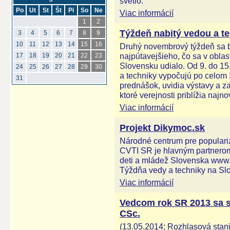
svetlo.
Po
Ut
St
Št
Pi
So
Ne
Viac informácií
1
2
Týždeň nabitý vedou a te
3
4
5
6
7
8
9
10
11
12
13
14
15
16
Druhý novembrový týždeň sa b
najpútavejšieho, čo sa v oblas
17
18
19
20
21
22
23
Slovensku udialo. Od 9. do 15
24
25
26
27
28
29
30
a techniky vypočujú po celom
31
prednášok, uvidia výstavy a za
ktoré verejnosti priblížia naj
Viac informácií
Projekt Dikymoc.sk
Národné centrum pre populariz
CVTI SR je hlavným partnero
deti a mládež Slovenska www.d
Týždňa vedy a techniky na Sl
Viac informácií
Vedcom rok SR 2013 sa st
CSc.
(13.05.2014; Rozhlasová stanic