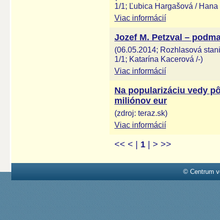
1/1; Ľubica Hargašová / Hana
Viac informácií
Jozef M. Petzval – podma
(06.05.2014; Rozhlasová stanic
1/1; Katarína Kacerová /-)
Viac informácií
Na popularizáciu vedy p
miliónov eur
(zdroj: teraz.sk)
Viac informácií
<<
<
|
1
|
>
>>
© Centrum v