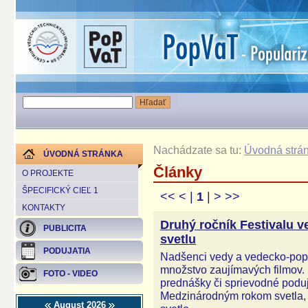
Nachádzate sa tu:
Úvodná strá
ÚVODNÁ STRÁNKA
Články
O PROJEKTE
ŠPECIFICKÝ CIEĽ 1
<<
<
|
1
|
>
>>
KONTAKTY
Druhý ročník Festivalu 
PUBLICITA
svetlu
PODUJATIA
Nadšenci vedy a vedecko-popu
množstvo zaujímavých filmov. 
FOTO - VIDEO
prednášky či sprievodné poduj
Medzinárodným rokom svetla, 
August 2026